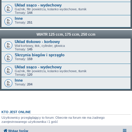
Układ ssąco - wydechowy
Gaźnik, filtr powietrza, kolanko wydechowe, tłumik
Tematy:
144
Inne
Tematy:
251
WIATR 125 ccm, 175 ccm, 250 ccm
Układ tłokowo - korbowy
Wał korbowy, tłok, cylinder, głowica
Tematy:
145
Skrzynia biegów i sprzęgło
Tematy:
159
Układ ssąco - wydechowy
Gaźnik, filtr powietrza, kolanko wydechowe, tłumik
Tematy:
120
Inne
Tematy:
204
KTO JEST ONLINE
Użytkownicy przeglądający to forum: Obecnie na forum nie ma żadnego
zarejestrowanego użytkownika i 1 gość
Wykaz forów