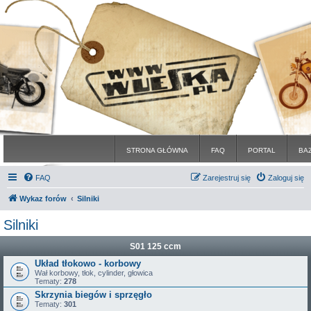
STRONA GŁÓWNA
FAQ
PORTAL
BA
FAQ
Zarejestruj się
Zaloguj się
Wykaz forów
Silniki
Silniki
S01 125 ccm
Układ tłokowo - korbowy
Wał korbowy, tłok, cylinder, głowica
Tematy:
278
Skrzynia biegów i sprzęgło
Tematy:
301