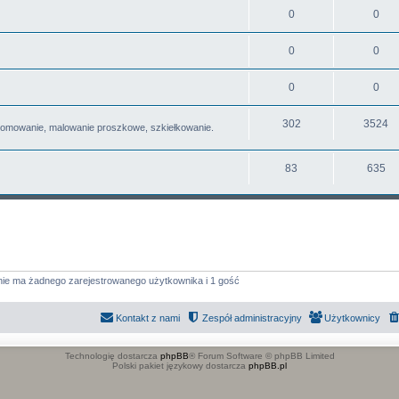
0
0
0
0
0
0
302
3524
romowanie, malowanie proszkowe, szkiełkowanie.
83
635
nie ma żadnego zarejestrowanego użytkownika i 1 gość
Kontakt z nami
Zespół administracyjny
Użytkownicy
Technologię dostarcza
phpBB
® Forum Software © phpBB Limited
Polski pakiet językowy dostarcza
phpBB.pl