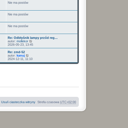
Nie ma postów
Nie ma postów
Nie ma postów
Re: Odbłyśnik lampy przód reg…
W
autor:
mollekor
y
2026-05-23, 13:45
ś
w
Re: zmd-52
i
W
autor:
kanuj
e
y
2024-12-11, 11:10
t
ś
l
w
n
i
a
e
j
t
n
l
o
n
w
a
s
j
z
n
y
o
p
w
Usuń ciasteczka witryny
Strefa czasowa
UTC+02:00
o
s
s
z
t
y
p
o
s
t