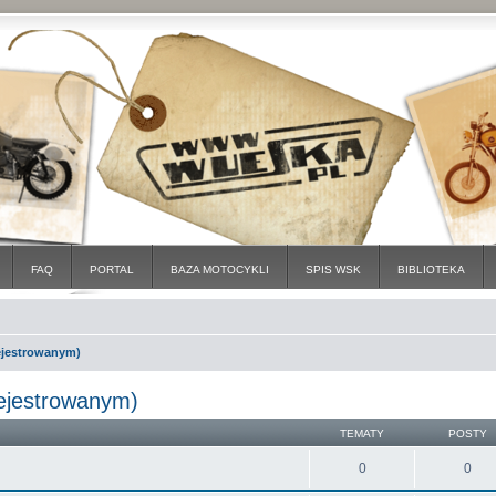
FAQ
PORTAL
BAZA MOTOCYKLI
SPIS WSK
BIBLIOTEKA
rejestrowanym)
rejestrowanym)
TEMATY
POSTY
0
0