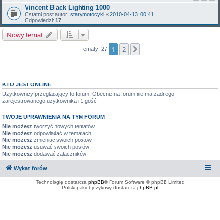
Vincent Black Lighting 1000
Ostatni post autor:
starymotocykl
«
2010-04-13, 00:41
Odpowiedzi:
17
Nowy temat
1
2
Następna
Tematy: 27
KTO JEST ONLINE
Użytkownicy przeglądający to forum: Obecnie na forum nie ma żadnego
zarejestrowanego użytkownika i 1 gość
TWOJE UPRAWNIENIA NA TYM FORUM
Nie możesz
tworzyć nowych tematów
Nie możesz
odpowiadać w tematach
Nie możesz
zmieniać swoich postów
Nie możesz
usuwać swoich postów
Nie możesz
dodawać załączników
Wykaz forów
Technologię dostarcza
phpBB
® Forum Software © phpBB Limited
Polski pakiet językowy dostarcza
phpBB.pl