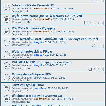
1
2
Silnik Puch'a do Promota 125
Ostatni post autor:
Sebastian440
«
2015-07-28, 15:20
Odpowiedzi:
2
Wyścigowe motocykle MTX Metalex CZ 125, 250
Ostatni post autor:
Sebastian440
«
2015-03-06, 17:52
Odpowiedzi:
75
1
2
3
4
MW 250 - Mirosława Wylęgały
Ostatni post autor:
Sebastian440
«
2015-01-23, 00:57
Odpowiedzi:
3
Rajd Tatrzański oraz 6-dniówki ISDT - Six days enduro trial
Ostatni post autor:
bing17
«
2014-09-18, 12:50
Odpowiedzi:
32
1
2
Wyścigi motocykli w PRL-u
Ostatni post autor:
bing17
«
2014-09-17, 22:46
Odpowiedzi:
14
PROMOT NC 125 - wersja motocrossowa
Ostatni post autor:
bing17
«
2014-09-05, 15:15
Odpowiedzi:
54
1
2
3
Motocykle wyścigowe SKM
Ostatni post autor:
piter74
«
2014-08-11, 22:59
Odpowiedzi:
14
Jawa 250 typ 680 Trial
Ostatni post autor:
daroohd
«
2013-06-19, 20:55
Odpowiedzi:
6
Węgierskie motocykle wyczynowe
Ostatni post autor:
Sebastian440
«
2013-04-17, 09:45
Odpowiedzi:
12