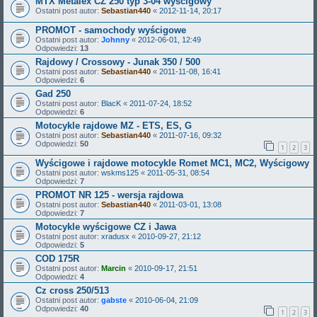
MTX Metalex CZ 250 typ 3-04 wyścigowy
Ostatni post autor:
Sebastian440
«
2012-11-14, 20:17
PROMOT - samochody wyścigowe
Ostatni post autor:
Johnny
«
2012-06-01, 12:49
Odpowiedzi:
13
Rajdowy / Crossowy - Junak 350 / 500
Ostatni post autor:
Sebastian440
«
2011-11-08, 16:41
Odpowiedzi:
6
Gad 250
Ostatni post autor:
BlacK
«
2011-07-24, 18:52
Odpowiedzi:
6
Motocykle rajdowe MZ - ETS, ES, G
Ostatni post autor:
Sebastian440
«
2011-07-16, 09:32
Odpowiedzi:
50
1
2
3
Wyścigowe i rajdowe motocykle Romet MC1, MC2, Wyścigowy
Ostatni post autor:
wskms125
«
2011-05-31, 08:54
Odpowiedzi:
7
PROMOT NR 125 - wersja rajdowa
Ostatni post autor:
Sebastian440
«
2011-03-01, 13:08
Odpowiedzi:
7
Motocykle wyścigowe CZ i Jawa
Ostatni post autor:
xradusx
«
2010-09-27, 21:12
Odpowiedzi:
5
COD 175R
Ostatni post autor:
Marcin
«
2010-09-17, 21:51
Odpowiedzi:
4
Cz cross 250/513
Ostatni post autor:
gabste
«
2010-06-04, 21:09
Odpowiedzi:
40
1
2
3