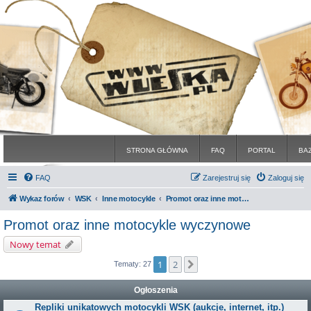
STRONA GŁÓWNA
FAQ
PORTAL
BA
FAQ
Zarejestruj się
Zaloguj się
Wykaz forów
WSK
Inne motocykle
Promot oraz inne motocykle wyczynowe
Promot oraz inne motocykle wyczynowe
Nowy temat
1
2
Następna
Tematy: 27
Ogłoszenia
Repliki unikatowych motocykli WSK (aukcje, internet, itp.)