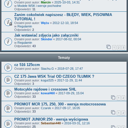
Ostatni post autor:
Marcin
«
2025-10-03, 14:31
w
Modele WSK i wersje pochodne
Odpowiedzi:
11
Zanim cokolwiek napiszesz - BŁĘDY, WIEK, PISOWNIA
TUTORIAL !
Ostatni post autor:
Wężu
«
2012-12-10, 18:54
w
Regulamin
Odpowiedzi:
2
Jak wstawiać zdjęcia jako załączniki
Ostatni post autor:
Skinder
«
2017-08-02, 00:04
w
Regulamin
Odpowiedzi:
43
1
2
3
Tematy
cz 516 125ccm
Ostatni post autor:
Stachu.G
«
2018-07-28, 17:47
CZ 175 Jawa WSK Trial OD CZEGO TŁUMIK ?
Ostatni post autor:
kogut325
«
2017-11-29, 11:44
Odpowiedzi:
3
Motocykle rajdowe i crossowe SHL
Ostatni post autor:
kowal460
«
2017-09-29, 15:04
Odpowiedzi:
33
1
2
PROMOT MCR 175, 250, 300 - wersja motocrossowa
Ostatni post autor:
Czarek
«
2017-09-17, 16:05
Odpowiedzi:
33
1
2
PROMOT JUNIOR 250 - wersja wyścigowa
Ostatni post autor:
Sebastian440
«
2016-03-31, 12:16
Odpowiedzi:
25