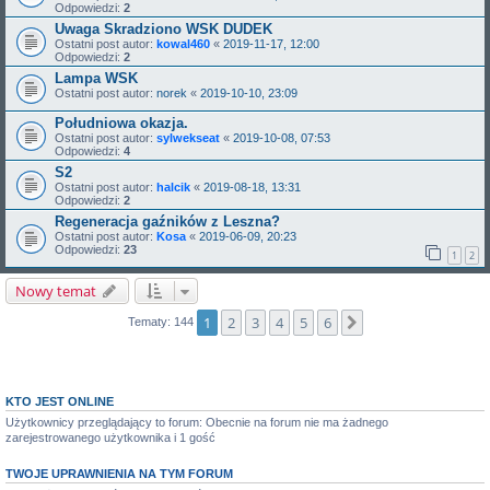
Odpowiedzi:
2
Uwaga Skradziono WSK DUDEK
Ostatni post autor:
kowal460
«
2019-11-17, 12:00
Odpowiedzi:
2
Lampa WSK
Ostatni post autor:
norek
«
2019-10-10, 23:09
Południowa okazja.
Ostatni post autor:
sylwekseat
«
2019-10-08, 07:53
Odpowiedzi:
4
S2
Ostatni post autor:
halcik
«
2019-08-18, 13:31
Odpowiedzi:
2
Regeneracja gaźników z Leszna?
Ostatni post autor:
Kosa
«
2019-06-09, 20:23
Odpowiedzi:
23
1
2
Nowy temat
1
2
3
4
5
6
Następna
Tematy: 144
KTO JEST ONLINE
Użytkownicy przeglądający to forum: Obecnie na forum nie ma żadnego
zarejestrowanego użytkownika i 1 gość
TWOJE UPRAWNIENIA NA TYM FORUM