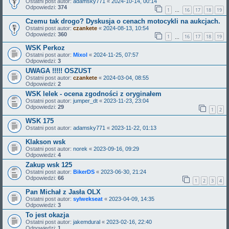
Ostatni post autor:
adamsky771
«
2024-10-14, 00:14
Odpowiedzi:
374
1
16
17
18
19
…
Czemu tak drogo? Dyskusja o cenach motocykli na aukcjach.
Ostatni post autor:
czankete
«
2024-08-13, 10:54
Odpowiedzi:
360
1
16
17
18
19
…
WSK Perkoz
Ostatni post autor:
Mixol
«
2024-11-25, 07:57
Odpowiedzi:
3
UWAGA !!!!! OSZUST
Ostatni post autor:
czankete
«
2024-03-04, 08:55
Odpowiedzi:
2
WSK lelek - ocena zgodności z oryginałem
Ostatni post autor:
jumper_dt
«
2023-11-23, 23:04
Odpowiedzi:
29
1
2
WSK 175
Ostatni post autor:
adamsky771
«
2023-11-22, 01:13
Klakson wsk
Ostatni post autor:
norek
«
2023-09-16, 09:29
Odpowiedzi:
4
Zakup wsk 125
Ostatni post autor:
BikerDS
«
2023-06-30, 21:24
Odpowiedzi:
66
1
2
3
4
Pan Michał z Jasła OLX
Ostatni post autor:
sylwekseat
«
2023-04-09, 14:35
Odpowiedzi:
3
To jest okazja
Ostatni post autor:
jakemdural
«
2023-02-16, 22:40
Odpowiedzi:
1