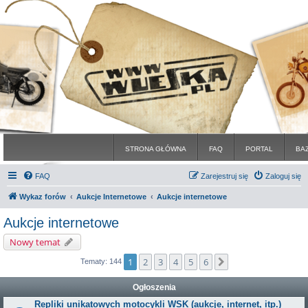
STRONA GŁÓWNA
FAQ
PORTAL
BA
FAQ
Zarejestruj się
Zaloguj się
Wykaz forów
Aukcje Internetowe
Aukcje internetowe
Aukcje internetowe
Nowy temat
1
2
3
4
5
6
Następna
Tematy: 144
Ogłoszenia
Repliki unikatowych motocykli WSK (aukcje, internet, itp.)