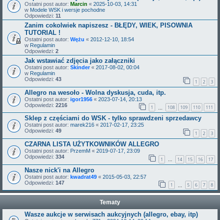
Ostatni post autor:
Marcin
«
2025-10-03, 14:31
w
Modele WSK i wersje pochodne
Odpowiedzi:
11
Zanim cokolwiek napiszesz - BŁĘDY, WIEK, PISOWNIA
TUTORIAL !
Ostatni post autor:
Wężu
«
2012-12-10, 18:54
w
Regulamin
Odpowiedzi:
2
Jak wstawiać zdjęcia jako załączniki
Ostatni post autor:
Skinder
«
2017-08-02, 00:04
w
Regulamin
Odpowiedzi:
43
1
2
3
Allegro na wesoło - Wolna dyskusja, cuda, itp.
Ostatni post autor:
igor1956
«
2023-07-14, 20:13
Odpowiedzi:
2216
1
108
109
110
111
…
Sklep z częściami do WSK - tylko sprawdzeni sprzedawcy
Ostatni post autor:
marek216
«
2017-02-17, 23:25
Odpowiedzi:
49
1
2
3
CZARNA LISTA UŻYTKOWNIKÓW ALLEGRO
Ostatni post autor:
PrzemM
«
2019-07-17, 23:09
Odpowiedzi:
334
1
14
15
16
17
…
Nasze nick'i na Allegro
Ostatni post autor:
kwadrat49
«
2015-05-03, 22:57
Odpowiedzi:
147
1
5
6
7
8
…
Tematy
Wasze aukcje w serwisach aukcyjnych (allegro, ebay, itp)