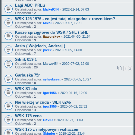
Lagi ABC_PRLu
Ostatni post autor:
MajkelCIN
«
2022-11-14, 07:03
Odpowiedzi:
2
WSK 125 1976 - co jest tutaj niezgodne z rocznikiem?
Ostatni post autor:
Mixol
«
2022-07-07, 12:21
Odpowiedzi:
2
Kosze sprzęgłowe do WSK / SHL / SHL
Ostatni post autor:
jjaworskyy
«
2021-04-30, 21:54
Odpowiedzi:
9
Jasło ( Wojciech, Andrzej )
Ostatni post autor:
picek
«
2020-09-05, 14:00
Odpowiedzi:
7
Silnik 059-1
Ostatni post autor:
Marwo454
«
2020-07-02, 12:00
Odpowiedzi:
29
1
2
Garbuska 75r
Ostatni post autor:
sylwekseat
«
2020-05-05, 13:27
Odpowiedzi:
8
WSK S1 olx
Ostatni post autor:
igor1956
«
2020-04-16, 12:00
Odpowiedzi:
1
Nie wierzę w cuda - WLK 6246
Ostatni post autor:
igor1956
«
2020-04-02, 22:32
Odpowiedzi:
3
WSK 175 cena
Ostatni post autor:
DaViD
«
2020-02-27, 11:03
Odpowiedzi:
2
WSK 175 z nietypowym wahaczem
Ostatni post autor:
Skinder
«
2019-12-21, 23:44