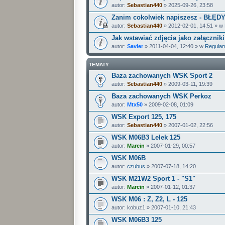
autor:
Sebastian440
» 2025-09-26, 23:58
Zanim cokolwiek napiszesz - BŁĘD
autor:
Sebastian440
» 2012-02-01, 14:51 » w
Jak wstawiać zdjęcia jako załączniki
autor:
Savier
» 2011-04-04, 12:40 » w
Regulam
TEMATY
Baza zachowanych WSK Sport 2
autor:
Sebastian440
» 2009-03-11, 19:39
Baza zachowanych WSK Perkoz
autor:
Mtx50
» 2009-02-08, 01:09
WSK Export 125, 175
autor:
Sebastian440
» 2007-01-02, 22:56
WSK M06B3 Lelek 125
autor:
Marcin
» 2007-01-29, 00:57
WSK M06B
autor:
czubus
» 2007-07-18, 14:20
WSK M21W2 Sport 1 - "S1"
autor:
Marcin
» 2007-01-12, 01:37
WSK M06 : Z, Z2, L - 125
autor:
kobuz1
» 2007-01-10, 21:43
WSK M06B3 125