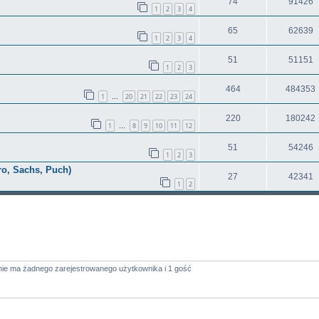
74
91426
1
2
3
4
65
62639
1
2
3
4
51
51151
1
2
3
464
484353
1
20
21
22
23
24
…
220
180242
1
8
9
10
11
12
…
51
54246
1
2
3
ro, Sachs, Puch)
27
42341
1
2
nie ma żadnego zarejestrowanego użytkownika i 1 gość