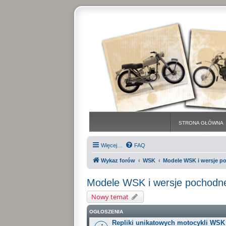
STRONA GŁÓWNA
Więcej…
FAQ
Wykaz forów
WSK
Modele WSK i wersje p
Modele WSK i wersje pochodn
Nowy temat
OGŁOSZENIA
Repliki unikatowych motocykli WSK (a