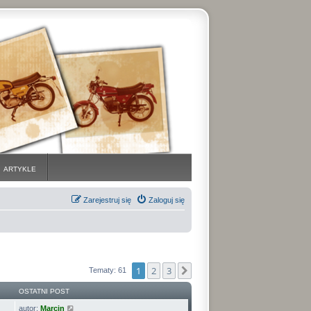
ARTYKLE
Zarejestruj się
Zaloguj się
1
2
3
Następna
Tematy: 61
OSTATNI POST
autor:
Marcin