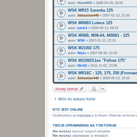
autor:
MarioM06
» 2008-04-29, 18:05
WSK MR15 Sarenka 125
autor:
Sebastian440
» 2007-01-13, 21:05
WSK M06B3 Lutece 125
autor:
peter1
» 2009-05-13, 09:15
WSK M06B, M06-64, M06B1 - 125
autor:
WSK
» 2007-01-13, 22:25
WSK M21W2 175
autor:
Wężu
» 2007-08-30, 10:36
WSK M21W2S1ex "Fellow 175"
autor:
Mtx50
» 2011-11-02, 23:56
WSK MR16C : 125, 175, 250 (Formae
autor:
Sebastian440
» 2009-06-13, 18:25
Nowy temat
Wróć do wykazu forów
KTO JEST ONLINE
Użytkownicy przeglądający to forum: Obecnie na forum 
TWOJE UPRAWNIENIA NA TYM FORUM
Nie możesz
tworzyć nowych tematów
Nie możesz
odpowiadać w tematach