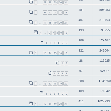
1
27
28
29
30
31
…
481
596083
1
21
22
23
24
25
…
407
310753
1
17
18
19
20
21
…
193
193255
1
6
7
8
9
10
…
109
129467
1
2
3
4
5
6
321
249064
1
13
14
15
16
17
…
28
115925
1
2
67
92687
1
2
3
4
388
1135650
1
16
17
18
19
20
…
109
171642
1
2
3
4
5
6
411
1027233
1
17
18
19
20
21
…