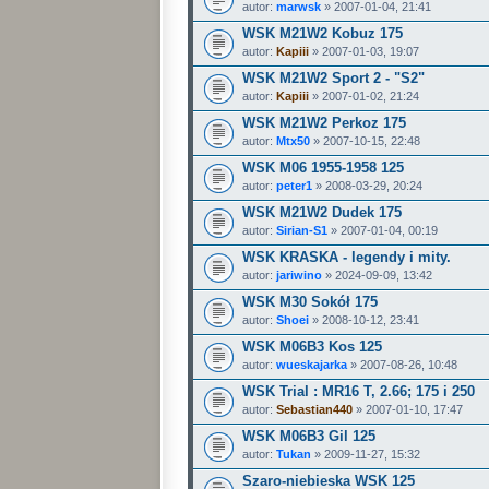
autor:
marwsk
» 2007-01-04, 21:41
WSK M21W2 Kobuz 175
autor:
Kapiii
» 2007-01-03, 19:07
WSK M21W2 Sport 2 - "S2"
autor:
Kapiii
» 2007-01-02, 21:24
WSK M21W2 Perkoz 175
autor:
Mtx50
» 2007-10-15, 22:48
WSK M06 1955-1958 125
autor:
peter1
» 2008-03-29, 20:24
WSK M21W2 Dudek 175
autor:
Sirian-S1
» 2007-01-04, 00:19
WSK KRASKA - legendy i mity.
autor:
jariwino
» 2024-09-09, 13:42
WSK M30 Sokół 175
autor:
Shoei
» 2008-10-12, 23:41
WSK M06B3 Kos 125
autor:
wueskajarka
» 2007-08-26, 10:48
WSK Trial : MR16 T, 2.66; 175 i 250
autor:
Sebastian440
» 2007-01-10, 17:47
WSK M06B3 Gil 125
autor:
Tukan
» 2009-11-27, 15:32
Szaro-niebieska WSK 125