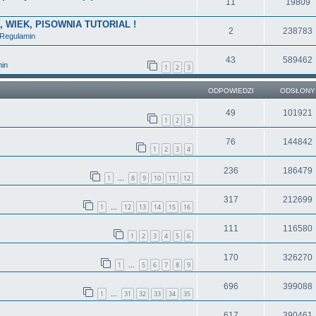
11
19809
Y, WIEK, PISOWNIA TUTORIAL !
2
238783
Regulamin
43
589462
in
1
2
3
ODPOWIEDZI
ODSŁONY
49
101921
1
2
3
76
144842
1
2
3
4
236
186479
1
8
9
10
11
12
…
317
212699
1
12
13
14
15
16
…
111
116580
1
2
3
4
5
6
170
326270
1
5
6
7
8
9
…
696
399088
1
31
32
33
34
35
…
617
390461