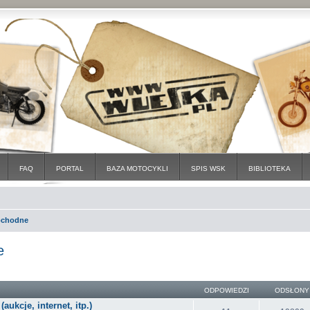
FAQ
PORTAL
BAZA MOTOCYKLI
SPIS WSK
BIBLIOTEKA
ochodne
e
ODPOWIEDZI
ODSŁONY
ukcje, internet, itp.)