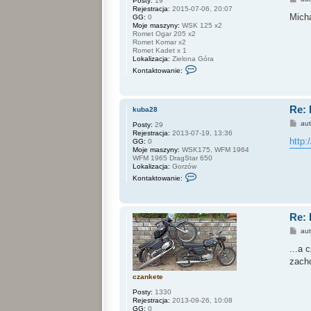
Posty:
19
t
o
Rejestracja:
2015-07-06, 20:07
u
s
Micha
GG:
0
j
t
Moje maszyny:
WSK 125 x2
s
Romet Ogar 205 x2
i
Romet Komar x2
ę
Romet Kadet x 1
z
Lokalizacja:
Zielona Góra
k
S
u
Kontaktowanie:
k
b
o
a
n
2
t
8
Re:
a
kuba28
k
P
au
Posty:
29
t
o
Rejestracja:
2013-07-19, 13:36
u
s
http:
GG:
0
j
t
Moje maszyny:
WSK175, WFM 1964
s
WFM 1965 DragStar 650
i
Lokalizacja:
Gorzów
ę
S
z
Kontaktowanie:
k
S
o
a
n
p
t
e
Re:
a
r
k
P
au
t
o
u
s
...a 
j
t
s
zacho
i
ę
czankete
z
k
Posty:
1330
u
Rejestracja:
2013-09-26, 10:08
b
GG:
0