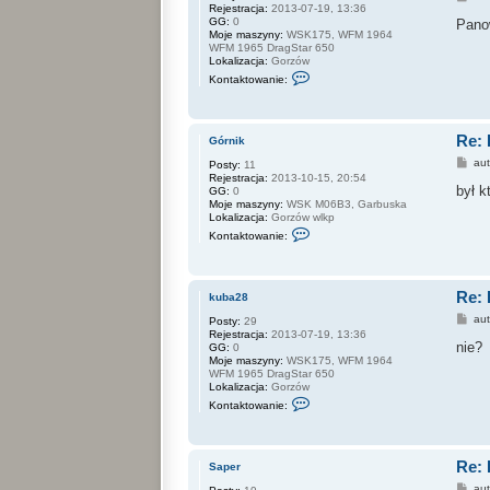
Rejestracja:
2013-07-19, 13:36
o
GG:
0
s
Pano
Moje maszyny:
WSK175, WFM 1964
t
WFM 1965 DragStar 650
Lokalizacja:
Gorzów
S
Kontaktowanie:
k
o
n
t
Re:
a
Górnik
k
P
au
Posty:
11
t
o
Rejestracja:
2013-10-15, 20:54
u
s
był k
GG:
0
j
t
Moje maszyny:
WSK M06B3, Garbuska
s
Lokalizacja:
Gorzów wlkp
i
S
ę
Kontaktowanie:
k
z
o
k
n
u
t
b
Re:
a
a
kuba28
k
2
P
au
Posty:
29
t
8
o
Rejestracja:
2013-07-19, 13:36
u
s
nie?
GG:
0
j
t
Moje maszyny:
WSK175, WFM 1964
s
WFM 1965 DragStar 650
i
Lokalizacja:
Gorzów
ę
S
z
Kontaktowanie:
k
G
o
ó
n
r
t
n
Re:
a
i
Saper
k
k
P
au