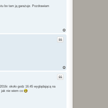
r
ę
stu bo tam ją garażuje. Pozdrawiam
N
a
g
ó
r
ę
N
a
g
ó
r
ę
2016r. około godz 16:45 wyglądającą na
m jak nie wiem co