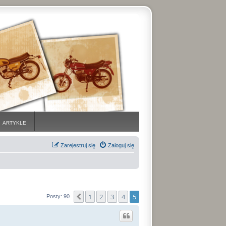
ARTYKLE
Zarejestruj się
Zaloguj się
1
2
3
4
5
Poprzednia
Posty: 90