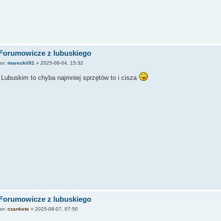
 Forumowicze z lubuskiego
tor:
mareckii91
»
2025-08-04, 15:32
Lubuskim to chyba najmniej sprzętów to i cisza
 Forumowicze z lubuskiego
tor:
czankete
»
2025-08-07, 07:50