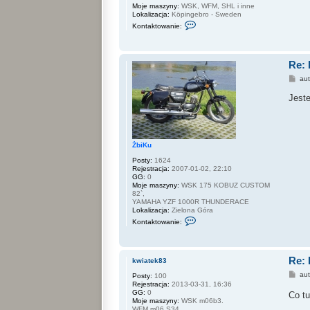
a
Moje maszyny:
WSK, WFM, SHL i inne
2
Lokalizacja:
Köpingebro - Sweden
8
S
Kontaktowanie:
k
o
n
t
Re:
a
k
P
au
t
o
u
s
Jest
j
t
s
i
ę
z
c
ŻbiKu
z
a
Posty:
1624
n
Rejestracja:
2007-01-02, 22:10
k
GG:
0
e
Moje maszyny:
WSK 175 KOBUZ CUSTOM
t
82`,
e
YAMAHA YZF 1000R THUNDERACE
Lokalizacja:
Zielona Góra
S
Kontaktowanie:
k
o
n
t
Re:
a
kwiatek83
k
P
au
Posty:
100
t
o
Rejestracja:
2013-03-31, 16:36
u
s
GG:
0
j
Co tu
t
Moje maszyny:
WSK m06b3.
s
WFM m06 S34.
i