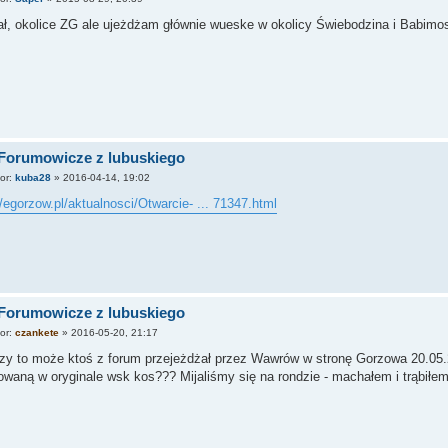
ł, okolice ZG ale ujeżdżam głównie wueske w okolicy Świebodzina i Babimo
 Forumowicze z lubuskiego
tor:
kuba28
»
2016-04-14, 19:02
//egorzow.pl/aktualnosci/Otwarcie- ... 71347.html
 Forumowicze z lubuskiego
tor:
czankete
»
2016-05-20, 21:17
czy to może ktoś z forum przejeżdżał przez Wawrów w stronę Gorzowa 20.05.
waną w oryginale wsk kos??? Mijaliśmy się na rondzie - machałem i trąbiłe