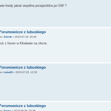
wie kiedy jakaś wspólna przejażdżka po GW ?
 Forumowicze z lubuskiego
tor:
Górnik
»
2015-07-19, 20:46
toś z forum w Kłodawie na złocie.
 Forumowicze z lubuskiego
tor:
kuba28
»
2015-07-25, 12:33
 Forumowicze z lubuskiego
tor:
Saper
»
2015-08-29, 20:39