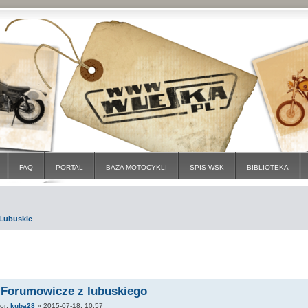
FAQ
PORTAL
BAZA MOTOCYKLI
SPIS WSK
BIBLIOTEKA
Lubuskie
 Forumowicze z lubuskiego
tor:
kuba28
»
2015-07-18, 10:57