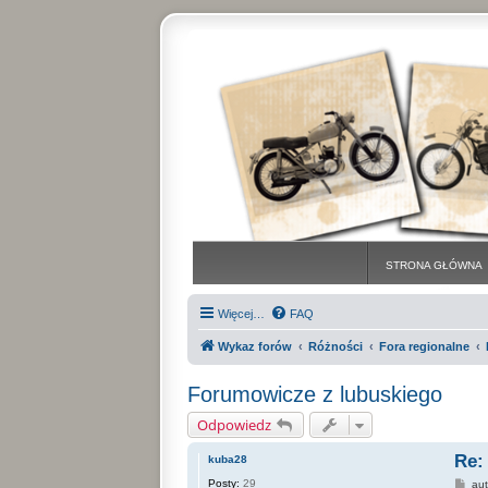
STRONA GŁÓWNA
Więcej…
FAQ
Wykaz forów
Różności
Fora regionalne
Forumowicze z lubuskiego
Odpowiedz
Re:
kuba28
Posty:
29
P
au