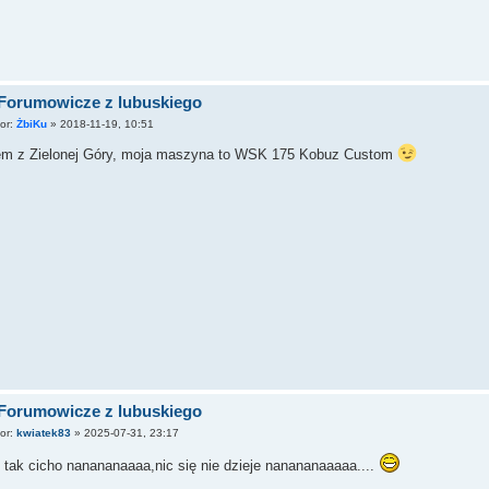
 Forumowicze z lubuskiego
tor:
ŻbiKu
»
2018-11-19, 10:51
em z Zielonej Góry, moja maszyna to WSK 175 Kobuz Custom
 Forumowicze z lubuskiego
tor:
kwiatek83
»
2025-07-31, 23:17
 tak cicho nanananaaaa,nic się nie dzieje nanananaaaaa....