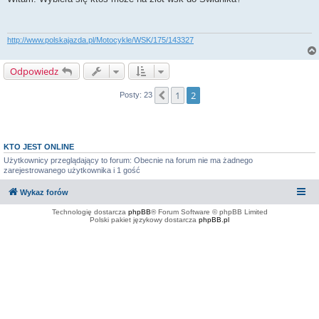
t
http://www.polskajazda.pl/Motocykle/WSK/175/143327
Odpowiedz
1
2
Poprzednia
Posty: 23
KTO JEST ONLINE
Użytkownicy przeglądający to forum: Obecnie na forum nie ma żadnego
zarejestrowanego użytkownika i 1 gość
Wykaz forów
Technologię dostarcza
phpBB
® Forum Software © phpBB Limited
Polski pakiet językowy dostarcza
phpBB.pl