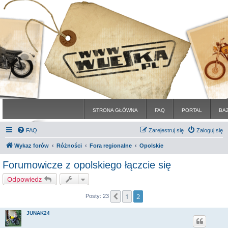
STRONA GŁÓWNA
FAQ
PORTAL
BA
FAQ
Zarejestruj się
Zaloguj się
Wykaz forów
Różności
Fora regionalne
Opolskie
Forumowicze z opolskiego łączcie się
Odpowiedz
1
2
Poprzednia
Posty: 23
JUNAK24