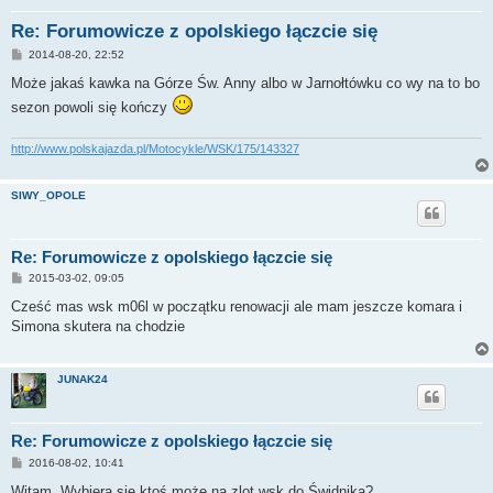
Re: Forumowicze z opolskiego łączcie się
P
2014-08-20, 22:52
o
s
Może jakaś kawka na Górze Św. Anny albo w Jarnołtówku co wy na to bo
t
sezon powoli się kończy
http://www.polskajazda.pl/Motocykle/WSK/175/143327
SIWY_OPOLE
Re: Forumowicze z opolskiego łączcie się
P
2015-03-02, 09:05
o
s
Cześć mas wsk m06l w początku renowacji ale mam jeszcze komara i
t
Simona skutera na chodzie
JUNAK24
Re: Forumowicze z opolskiego łączcie się
P
2016-08-02, 10:41
o
s
Witam. Wybiera się ktoś może na zlot wsk do Świdnika?