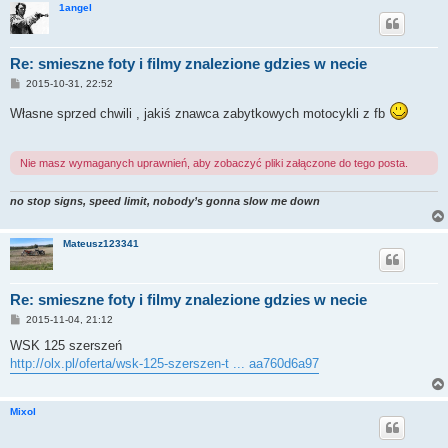
1angel
Re: smieszne foty i filmy znalezione gdzies w necie
P
2015-10-31, 22:52
o
s
Własne sprzed chwili , jakiś znawca zabytkowych motocykli z fb
t
Nie masz wymaganych uprawnień, aby zobaczyć pliki załączone do tego posta.
no stop signs, speed limit, nobody’s gonna slow me down
Mateusz123341
Re: smieszne foty i filmy znalezione gdzies w necie
P
2015-11-04, 21:12
o
s
WSK 125 szerszeń
t
http://olx.pl/oferta/wsk-125-szerszen-t ... aa760d6a97
Mixol