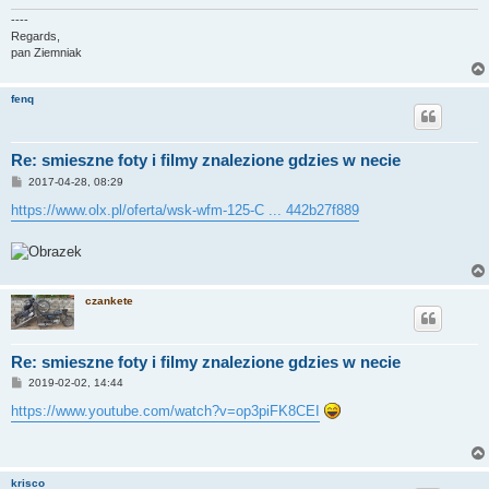
----
Regards,
pan Ziemniak
fenq
Re: smieszne foty i filmy znalezione gdzies w necie
P
2017-04-28, 08:29
o
s
https://www.olx.pl/oferta/wsk-wfm-125-C ... 442b27f889
t
czankete
Re: smieszne foty i filmy znalezione gdzies w necie
P
2019-02-02, 14:44
o
s
https://www.youtube.com/watch?v=op3piFK8CEI
t
krisco