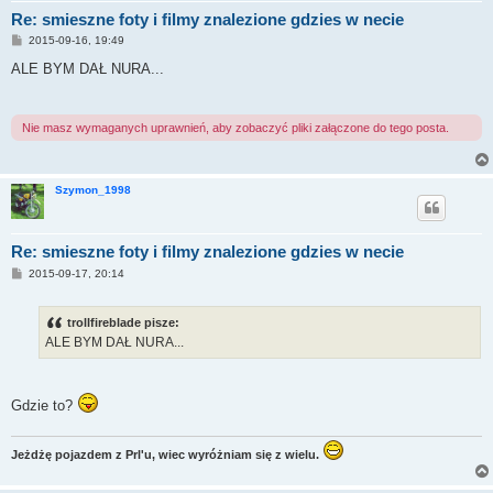
Re: smieszne foty i filmy znalezione gdzies w necie
P
2015-09-16, 19:49
o
s
ALE BYM DAŁ NURA...
t
Nie masz wymaganych uprawnień, aby zobaczyć pliki załączone do tego posta.
Szymon_1998
Re: smieszne foty i filmy znalezione gdzies w necie
P
2015-09-17, 20:14
o
s
t
trollfireblade pisze:
ALE BYM DAŁ NURA...
Gdzie to?
Jeżdżę pojazdem z Prl'u, wiec wyróżniam się z wielu.