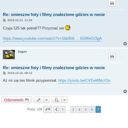
Re: smieszne foty i filmy znalezione gdzies w necie
P
2019-10-12, 11:34
o
s
Czyja 125 tak potrafi?? Przyznać sie
t
https://www.youtube.com/watch?v=Sbk8IIk ... lGWfeOJ3gA
Jogurt
Re: smieszne foty i filmy znalezione gdzies w necie
P
2019-10-16, 08:13
o
s
Aż mi się ten filmik przypomniał:
https://youtu.be/CVEwWbtcIOo
t
Odpowiedz
Strona
7
z
7
1
3
4
5
6
7
Poprzednia
Posty: 138
…