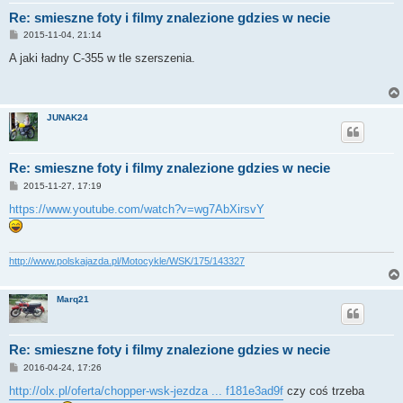
Re: smieszne foty i filmy znalezione gdzies w necie
P
2015-11-04, 21:14
o
s
A jaki ładny C-355 w tle szerszenia.
t
JUNAK24
Re: smieszne foty i filmy znalezione gdzies w necie
P
2015-11-27, 17:19
o
s
https://www.youtube.com/watch?v=wg7AbXirsvY
t
http://www.polskajazda.pl/Motocykle/WSK/175/143327
Marq21
Re: smieszne foty i filmy znalezione gdzies w necie
P
2016-04-24, 17:26
o
s
http://olx.pl/oferta/chopper-wsk-jezdza ... f181e3ad9f
czy coś trzeba
t