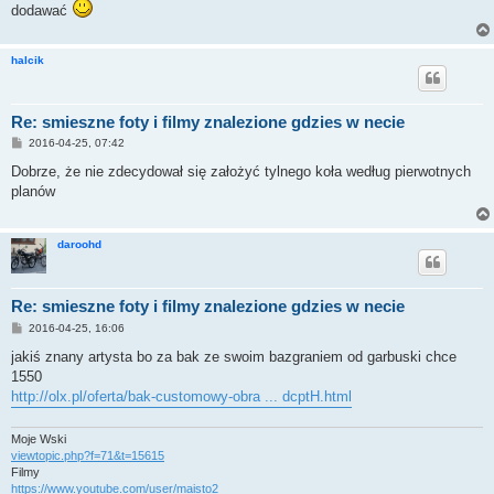
dodawać
halcik
Re: smieszne foty i filmy znalezione gdzies w necie
P
2016-04-25, 07:42
o
s
Dobrze, że nie zdecydował się założyć tylnego koła według pierwotnych
t
planów
daroohd
Re: smieszne foty i filmy znalezione gdzies w necie
P
2016-04-25, 16:06
o
s
jakiś znany artysta bo za bak ze swoim bazgraniem od garbuski chce
t
1550
http://olx.pl/oferta/bak-customowy-obra ... dcptH.html
Moje Wski
viewtopic.php?f=71&t=15615
Filmy
https://www.youtube.com/user/maisto2