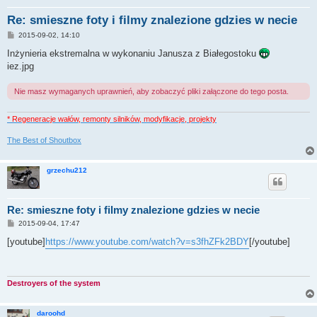
Re: smieszne foty i filmy znalezione gdzies w necie
P
2015-09-02, 14:10
o
s
Inżynieria ekstremalna w wykonaniu Janusza z Białegostoku
t
iez.jpg
Nie masz wymaganych uprawnień, aby zobaczyć pliki załączone do tego posta.
* Regeneracje wałów, remonty silników, modyfikacje, projekty
The Best of Shoutbox
grzechu212
Re: smieszne foty i filmy znalezione gdzies w necie
P
2015-09-04, 17:47
o
s
[youtube]
https://www.youtube.com/watch?v=s3fhZFk2BDY
[/youtube]
t
Destroyers of the system
daroohd