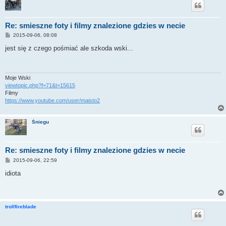
Re: smieszne foty i filmy znalezione gdzies w necie
P
2015-09-06, 08:08
o
s
jest się z czego pośmiać ale szkoda wski...
t
Moje Wski
viewtopic.php?f=71&t=15615
Filmy
https://www.youtube.com/user/maisto2
Śniegu
Re: smieszne foty i filmy znalezione gdzies w necie
P
2015-09-06, 22:59
o
s
idiota
t
trollfireblade