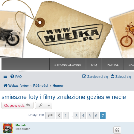
STRONA GŁÓWNA
FAQ
PORTAL
BA
FAQ
Zarejestruj się
Zaloguj się
Wykaz forów
Różności
Humor
smieszne foty i filmy znalezione gdzies w necie
Odpowiedz
Strona
7
z
7
1
3
4
5
6
7
Poprzednia
Posty: 138
…
Muciek
Moderator