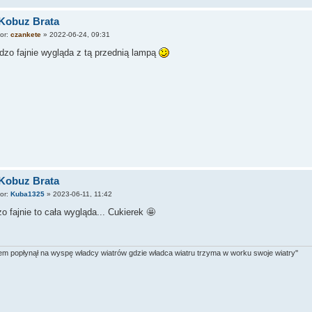
 Kobuz Brata
tor:
czankete
»
2022-06-24, 09:31
rdzo fajnie wygląda z tą przednią lampą
 Kobuz Brata
tor:
Kuba1325
»
2023-06-11, 11:42
o fajnie to cała wygląda... Cukierek 🤩
tem popłynął na wyspę władcy wiatrów gdzie władca wiatru trzyma w worku swoje wiatry''