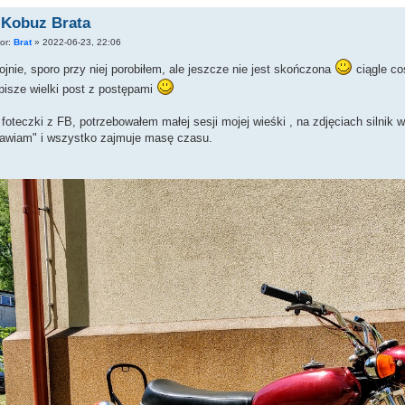
 Kobuz Brata
tor:
Brat
»
2022-06-23, 22:06
jnie, sporo przy niej porobiłem, ale jeszcze nie jest skończona
ciągle co
pisze wielki post z postępami
 foteczki z FB, potrzebowałem małej sesji mojej wieśki , na zdjęciach silnik 
rawiam" i wszystko zajmuje masę czasu.