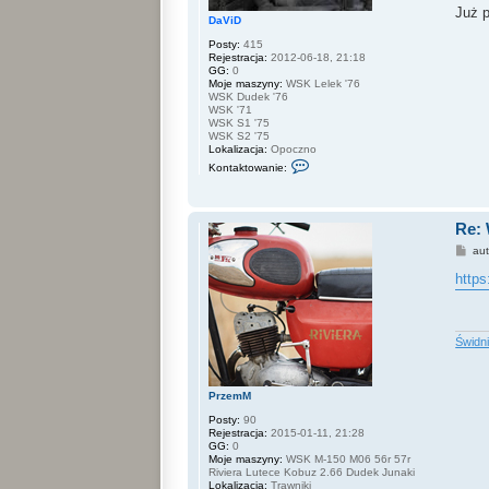
b
Już 
a
DaViD
s
Posty:
415
t
Rejestracja:
2012-06-18, 21:18
i
GG:
0
a
Moje maszyny:
WSK Lelek '76
n
WSK Dudek '76
4
WSK '71
4
WSK S1 '75
0
WSK S2 '75
Lokalizacja:
Opoczno
S
Kontaktowanie:
k
o
n
t
Re:
a
k
P
au
t
o
u
s
https
j
t
s
i
ę
z
Świdn
D
a
V
i
PrzemM
D
Posty:
90
Rejestracja:
2015-01-11, 21:28
GG:
0
Moje maszyny:
WSK M-150 M06 56r 57r
Riviera Lutece Kobuz 2.66 Dudek Junaki
Lokalizacja:
Trawniki