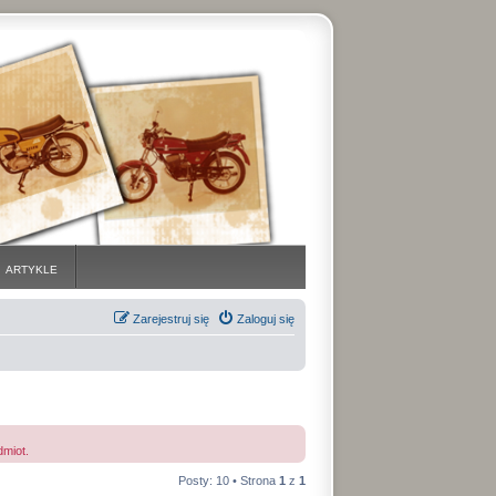
ARTYKLE
Zarejestruj się
Zaloguj się
dmiot.
Posty: 10 • Strona
1
z
1