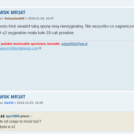
 WSK MR16T
tor:
Sebastian440
»
2019-11-19, 10:47
ostu ktoś wsadził taką oponę inną nieoryginalną. Nie wszystko co zagranic
 A s2 oryginalnie miała koło 19 cali przednie.
 polskie motocykle sportowe, kontakt:
seba440t2@wp.pl
//www.mr16bp.blogspot.com
®
 WSK MR16T
tor:
DaViD
»
2019-12-25, 19:35
igor1956
pisze:
↑
to od czego to może być?
była w s2