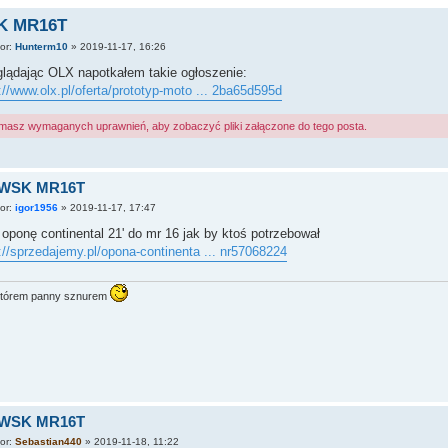
K MR16T
tor:
Hunterm10
»
2019-11-17, 16:26
glądając OLX napotkałem takie ogłoszenie:
://www.olx.pl/oferta/prototyp-moto ... 2ba65d595d
 masz wymaganych uprawnień, aby zobaczyć pliki załączone do tego posta.
 WSK MR16T
tor:
igor1956
»
2019-11-17, 17:47
ponę continental 21' do mr 16 jak by ktoś potrzebował
://sprzedajemy.pl/opona-continenta ... nr57068224
tórem panny sznurem
 WSK MR16T
tor:
Sebastian440
»
2019-11-18, 11:22