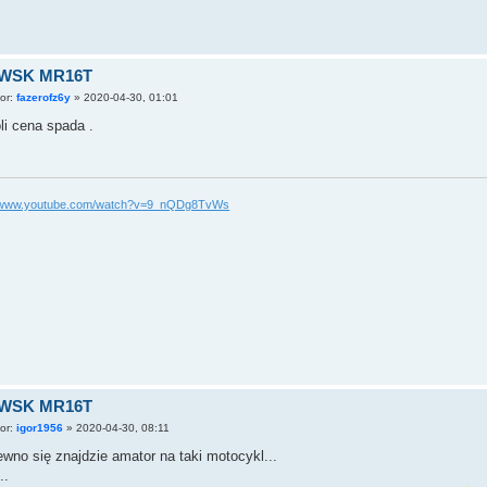
 WSK MR16T
tor:
fazerofz6y
»
2020-04-30, 01:01
i cena spada .
//www.youtube.com/watch?v=9_nQDg8TvWs
 WSK MR16T
tor:
igor1956
»
2020-04-30, 08:11
wno się znajdzie amator na taki motocykl...
..