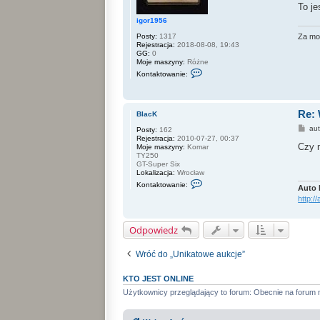
To je
ę
z
igor1956
f
a
Posty:
1317
Za mo
z
Rejestracja:
2018-08-08, 19:43
e
GG:
0
r
Moje maszyny:
Różne
o
S
Kontaktowanie:
f
k
z
o
6
n
y
t
Re:
a
BlacK
k
P
au
Posty:
162
t
o
Rejestracja:
2010-07-27, 00:37
u
s
Czy 
Moje maszyny:
Komar
j
t
TY250
s
GT-Super Six
i
Lokalizacja:
Wrocław
ę
S
z
Kontaktowanie:
Auto 
k
i
o
g
http:/
n
o
t
r
a
1
Odpowiedz
k
9
t
5
u
6
Wróć do „Unikatowe aukcje”
j
s
i
KTO JEST ONLINE
ę
z
Użytkownicy przeglądający to forum: Obecnie na forum 
B
l
a