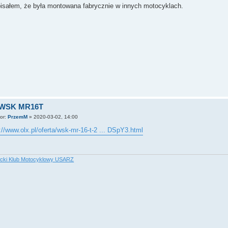
pisałem, że była montowana fabrycznie w innych motocyklach.
 WSK MR16T
tor:
PrzemM
»
2020-03-02, 14:00
://www.olx.pl/oferta/wsk-mr-16-t-2 ... DSpY3.html
icki Klub Motocyklowy USARZ