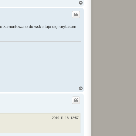
N
a
g
ó
r
ę
zne zamontowane do wsk staje się rarytasem
N
a
g
ó
r
ę
2019-11-18, 12:57