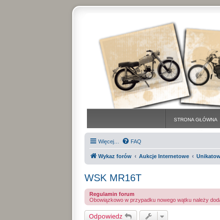
STRONA GŁÓWNA
Więcej…
FAQ
Wykaz forów
Aukcje Internetowe
Unikatow
WSK MR16T
Regulamin forum
Obowiązkowo w przypadku nowego wątku należy dodać d
Odpowiedz