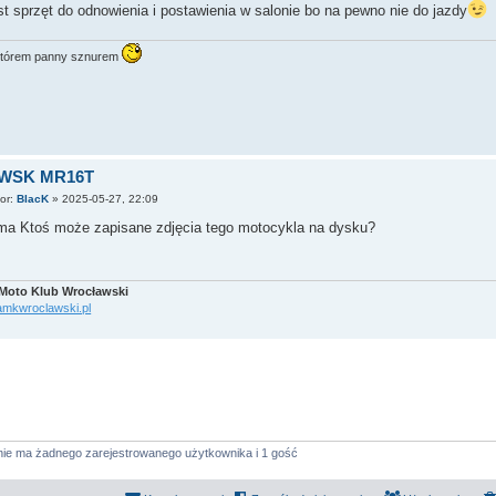
st sprzęt do odnowienia i postawienia w salonie bo na pewno nie do jazdy
tórem panny sznurem
 WSK MR16T
tor:
BlacK
»
2025-05-27, 22:09
ma Ktoś może zapisane zdjęcia tego motocykla na dysku?
Moto Klub Wrocławski
/amkwroclawski.pl
nie ma żadnego zarejestrowanego użytkownika i 1 gość