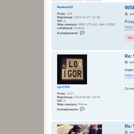
WS
Hunterm10
Posty:
124
P
au
Rejestracja:
2015-12-27, 21:45
o
GG:
0
s
Prze
Moje maszyny:
WSK 175 (x2), Wsk 125B3
t
https
Lokalizacja:
Kraków
S
Kontaktowanie:
k
Nie
o
n
t
a
k
Re:
t
u
P
au
j
o
s
s
mam o
i
t
ę
https
z
H
u
igor1956
Za mo
n
t
Posty:
1317
e
Rejestracja:
2018-08-08, 19:43
r
GG:
0
m
Moje maszyny:
Różne
1
S
Kontaktowanie:
0
k
o
n
t
Re:
a
k
P
au
t