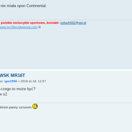
nie miała opon Continental.
 polskie motocykle sportowe, kontakt:
seba440t2@wp.pl
//www.mr16bp.blogspot.com
®
 WSK MR16T
tor:
igor1956
»
2019-11-18, 12:57
d czego to może być?
w s2
tórem panny sznurem