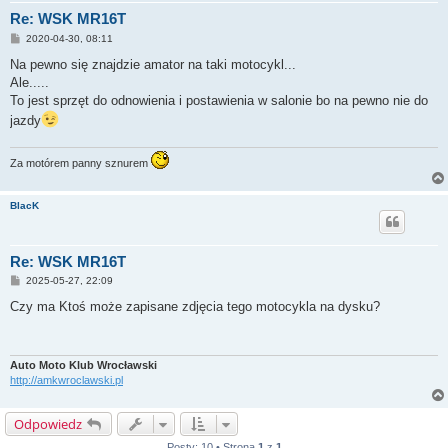
Re: WSK MR16T
P
2020-04-30, 08:11
o
s
Na pewno się znajdzie amator na taki motocykl...
t
Ale.....
To jest sprzęt do odnowienia i postawienia w salonie bo na pewno nie do
jazdy
Za motórem panny sznurem
BlacK
Re: WSK MR16T
P
2025-05-27, 22:09
o
s
Czy ma Ktoś może zapisane zdjęcia tego motocykla na dysku?
t
Auto Moto Klub Wrocławski
http://amkwroclawski.pl
Odpowiedz
Posty: 10 • Strona
1
z
1