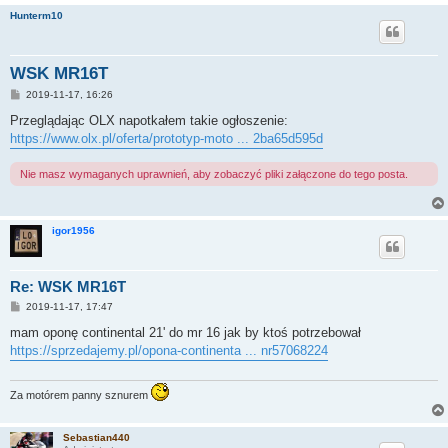
Hunterm10
WSK MR16T
P
2019-11-17, 16:26
o
s
Przeglądając OLX napotkałem takie ogłoszenie:
t
https://www.olx.pl/oferta/prototyp-moto ... 2ba65d595d
Nie masz wymaganych uprawnień, aby zobaczyć pliki załączone do tego posta.
igor1956
Re: WSK MR16T
P
2019-11-17, 17:47
o
s
mam oponę continental 21' do mr 16 jak by ktoś potrzebował
t
https://sprzedajemy.pl/opona-continenta ... nr57068224
Za motórem panny sznurem
Sebastian440