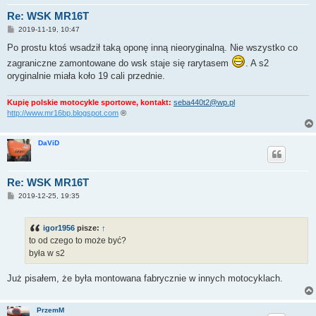
Re: WSK MR16T
P
2019-11-19, 10:47
o
s
Po prostu ktoś wsadził taką oponę inną nieoryginalną. Nie wszystko co
t
zagraniczne zamontowane do wsk staje się rarytasem
. A s2
oryginalnie miała koło 19 cali przednie.
Kupię polskie motocykle sportowe, kontakt:
seba440t2@wp.pl
http://www.mr16bp.blogspot.com
®
DaViD
Re: WSK MR16T
P
2019-12-25, 19:35
o
s
t
igor1956
pisze:
↑
to od czego to może być?
była w s2
Już pisałem, że była montowana fabrycznie w innych motocyklach.
PrzemM