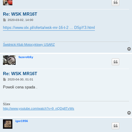
Re: WSK MR16T
P
2020-03-02, 14:00
o
s
https://www.olx.pl/oferta/wsk-mr-16-t-2 ... DSpY3.html
t
Świdnicki Klub Motocyklowy USARZ
fazerofz6y
Re: WSK MR16T
P
2020-04-30, 01:01
o
s
Powoli cena spada .
t
S1ex
http://www.youtube.com/watch?v=9_nQDg8TvWs
igor1956