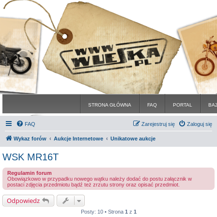
STRONA GŁÓWNA
FAQ
PORTAL
BA
FAQ
Zarejestruj się
Zaloguj się
Wykaz forów
Aukcje Internetowe
Unikatowe aukcje
WSK MR16T
Regulamin forum
Obowiązkowo w przypadku nowego wątku należy dodać do postu załącznik w
postaci zdjęcia przedmiotu bądź też zrzutu strony oraz opisać przedmiot.
Odpowiedz
Posty: 10 • Strona
1
z
1