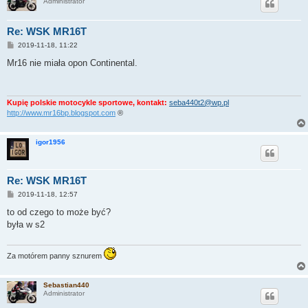
Administrator
Re: WSK MR16T
P
2019-11-18, 11:22
o
s
Mr16 nie miała opon Continental.
t
Kupię polskie motocykle sportowe, kontakt:
seba440t2@wp.pl
http://www.mr16bp.blogspot.com
®
igor1956
Re: WSK MR16T
P
2019-11-18, 12:57
o
s
to od czego to może być?
t
była w s2
Za motórem panny sznurem
Sebastian440
Administrator