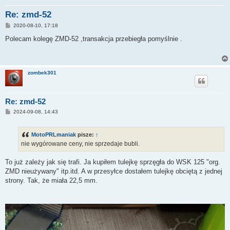
Re: zmd-52
P
2020-08-10, 17:18
o
s
Polecam kolegę ZMD-52 ,transakcja przebiegła pomyślnie .
t
zombek301
Re: zmd-52
P
2024-09-08, 14:43
o
s
t
MotoPRLmaniak
pisze:
↑
nie wygórowane ceny, nie sprzedaje bubli.
To już zależy jak się trafi. Ja kupiłem tulejkę sprzęgła do WSK 125 "org.
ZMD nieużywany" itp.itd. A w przesyłce dostałem tulejkę obciętą z jednej
strony. Tak, że miała 22,5 mm.