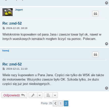
Jogurt
Re: zmd-52
P
2024-12-10, 18:16
o
s
Wielokrotnie kupowałem od pana Jana i zawsze towar był ok, nawet w
t
innych wueskowych tematach mogłem liczyć na pomoc. Polecam.
kanuj
Re: zmd-52
P
2024-12-11, 11:10
o
s
Wiele razy kupowałem u Pana Jana. Części nie tylko do WSK ale także
t
do motorowerów. Wszystko zawsze było OK. Szkoda tylko, że dużo
części się już jest niedostępnych..
Odpowiedz
1
2
Poprzednia
Posty: 25