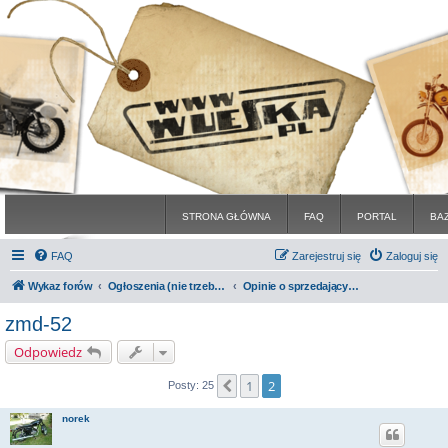
STRONA GŁÓWNA
FAQ
PORTAL
BA
FAQ
Zarejestruj się
Zaloguj się
Wykaz forów
Ogłoszenia (nie trzeba być zarejestrowanym)
Opinie o sprzedających na forum
zmd-52
Odpowiedz
1
2
Poprzednia
Posty: 25
norek