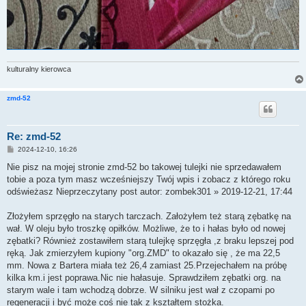
kulturalny kierowca
zmd-52
Re: zmd-52
P
2024-12-10, 16:26
o
s
Nie pisz na mojej stronie zmd-52 bo takowej tulejki nie sprzedawałem
t
tobie a poza tym masz wcześniejszy Twój wpis i zobacz z którego roku
odświeżasz Nieprzeczytany post autor: zombek301 » 2019-12-21, 17:44
Złożyłem sprzęgło na starych tarczach. Założyłem też starą zębatkę na
wał. W oleju było troszkę opiłków. Możliwe, że to i hałas było od nowej
zębatki? Również zostawiłem starą tulejkę sprzęgła ,z braku lepszej pod
ręką. Jak zmierzyłem kupiony "org.ZMD" to okazało się , że ma 22,5
mm. Nowa z Bartera miała też 26,4 zamiast 25.Przejechałem na próbę
kilka km.i jest poprawa.Nic nie hałasuje. Sprawdziłem zębatki org. na
starym wale i tam wchodzą dobrze. W silniku jest wał z czopami po
regeneracji i być może coś nie tak z kształtem stożka.