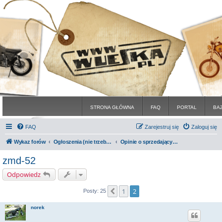
STRONA GŁÓWNA
FAQ
PORTAL
BA
FAQ
Zarejestruj się
Zaloguj się
Wykaz forów
Ogłoszenia (nie trzeba być zarejestrowanym)
Opinie o sprzedających na forum
zmd-52
Odpowiedz
1
2
Poprzednia
Posty: 25
norek