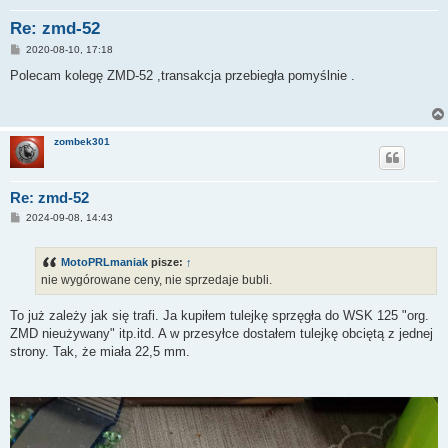
Re: zmd-52
P
2020-08-10, 17:18
o
s
Polecam kolegę ZMD-52 ,transakcja przebiegła pomyślnie .
t
zombek301
Re: zmd-52
P
2024-09-08, 14:43
o
s
t
MotoPRLmaniak
pisze:
↑
nie wygórowane ceny, nie sprzedaje bubli.
To już zależy jak się trafi. Ja kupiłem tulejkę sprzęgła do WSK 125 "org.
ZMD nieużywany" itp.itd. A w przesyłce dostałem tulejkę obciętą z jednej
strony. Tak, że miała 22,5 mm.