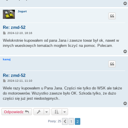
Jogurt
Re: zmd-52
P
2024-12-10, 18:16
o
s
Wielokrotnie kupowałem od pana Jana i zawsze towar był ok, nawet w
t
innych wueskowych tematach mogłem liczyć na pomoc. Polecam.
kanuj
Re: zmd-52
P
2024-12-11, 11:10
o
s
Wiele razy kupowałem u Pana Jana. Części nie tylko do WSK ale także
t
do motorowerów. Wszystko zawsze było OK. Szkoda tylko, że dużo
części się już jest niedostępnych..
Odpowiedz
1
2
Poprzednia
Posty: 25