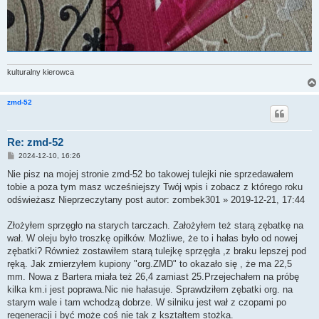
kulturalny kierowca
zmd-52
Re: zmd-52
P
2024-12-10, 16:26
o
s
Nie pisz na mojej stronie zmd-52 bo takowej tulejki nie sprzedawałem
t
tobie a poza tym masz wcześniejszy Twój wpis i zobacz z którego roku
odświeżasz Nieprzeczytany post autor: zombek301 » 2019-12-21, 17:44
Złożyłem sprzęgło na starych tarczach. Założyłem też starą zębatkę na
wał. W oleju było troszkę opiłków. Możliwe, że to i hałas było od nowej
zębatki? Również zostawiłem starą tulejkę sprzęgła ,z braku lepszej pod
ręką. Jak zmierzyłem kupiony "org.ZMD" to okazało się , że ma 22,5
mm. Nowa z Bartera miała też 26,4 zamiast 25.Przejechałem na próbę
kilka km.i jest poprawa.Nic nie hałasuje. Sprawdziłem zębatki org. na
starym wale i tam wchodzą dobrze. W silniku jest wał z czopami po
regeneracji i być może coś nie tak z kształtem stożka.