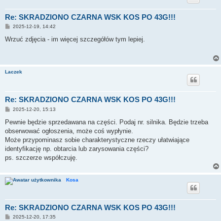
Re: SKRADZIONO CZARNA WSK KOS PO 43G!!!
P
2025-12-19, 14:42
o
s
Wrzuć zdjęcia - im więcej szczegółów tym lepiej.
t
Laczek
Re: SKRADZIONO CZARNA WSK KOS PO 43G!!!
P
2025-12-20, 15:13
o
s
Pewnie będzie sprzedawana na części. Podaj nr. silnika. Będzie trzeba
t
obserwować ogłoszenia, może coś wypłynie.
Może przypominasz sobie charakterystyczne rzeczy ułatwiające
identyfikację np. obtarcia lub zarysowania części?
ps. szczerze współczuję.
Kosa
Re: SKRADZIONO CZARNA WSK KOS PO 43G!!!
P
2025-12-20, 17:35