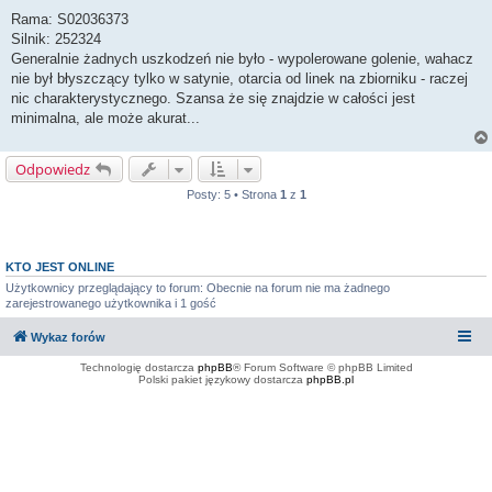
o
s
Rama: S02036373
t
Silnik: 252324
Generalnie żadnych uszkodzeń nie było - wypolerowane golenie, wahacz
nie był błyszczący tylko w satynie, otarcia od linek na zbiorniku - raczej
nic charakterystycznego. Szansa że się znajdzie w całości jest
minimalna, ale może akurat...
Odpowiedz
Posty: 5 • Strona
1
z
1
KTO JEST ONLINE
Użytkownicy przeglądający to forum: Obecnie na forum nie ma żadnego
zarejestrowanego użytkownika i 1 gość
Wykaz forów
Technologię dostarcza
phpBB
® Forum Software © phpBB Limited
Polski pakiet językowy dostarcza
phpBB.pl