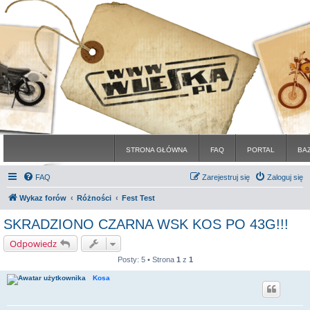
STRONA GŁÓWNA
FAQ
PORTAL
BA
FAQ
Zarejestruj się
Zaloguj się
Wykaz forów
Różności
Fest Test
SKRADZIONO CZARNA WSK KOS PO 43G!!!
Odpowiedz
Posty: 5 • Strona
1
z
1
Kosa