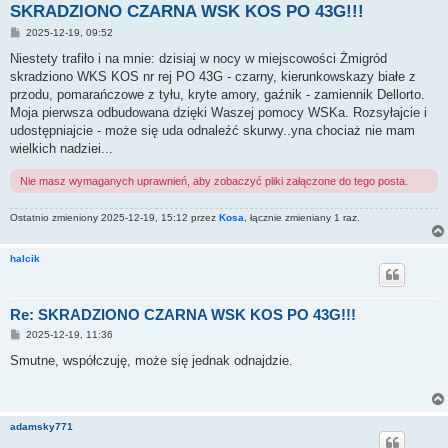
SKRADZIONO CZARNA WSK KOS PO 43G!!!
P
2025-12-19, 09:52
o
s
Niestety trafiło i na mnie: dzisiaj w nocy w miejscowości Żmigród
t
skradziono WKS KOS nr rej PO 43G - czarny, kierunkowskazy białe z
przodu, pomarańczowe z tyłu, kryte amory, gaźnik - zamiennik Dellorto.
Moja pierwsza odbudowana dzięki Waszej pomocy WSKa. Rozsyłajcie i
udostępniajcie - może się uda odnaleźć skurwy..yna chociaż nie mam
wielkich nadziei...
Nie masz wymaganych uprawnień, aby zobaczyć pliki załączone do tego posta.
Ostatnio zmieniony 2025-12-19, 15:12 przez
Kosa
, łącznie zmieniany 1 raz.
halcik
Re: SKRADZIONO CZARNA WSK KOS PO 43G!!!
P
2025-12-19, 11:36
o
s
Smutne, współczuję, może się jednak odnajdzie.
t
adamsky771