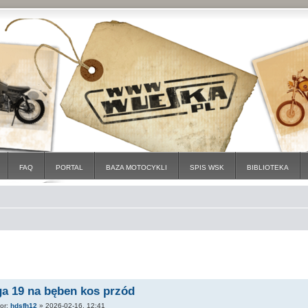
FAQ
PORTAL
BAZA MOTOCYKLI
SPIS WSK
BIBLIOTEKA
ga 19 na bęben kos przód
tor:
hdsfh12
»
2026-02-16, 12:41