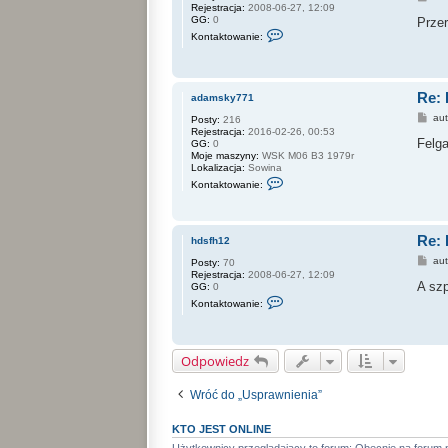
Rejestracja:
2008-06-27, 12:09
o
GG:
0
s
Przer
S
t
Kontaktowanie:
k
o
n
t
a
Re: 
adamsky771
k
t
P
au
Posty:
216
u
o
Rejestracja:
2016-02-26, 00:53
j
s
Felg
GG:
0
s
t
Moje maszyny:
WSK M06 B3 1979r
i
Lokalizacja:
Sowina
ę
S
Kontaktowanie:
z
k
h
o
d
n
s
t
f
Re: 
a
hdsfh12
h
k
1
P
au
Posty:
70
t
2
o
Rejestracja:
2008-06-27, 12:09
u
s
A sz
GG:
0
j
t
S
s
Kontaktowanie:
k
i
o
ę
n
z
t
a
Odpowiedz
a
d
k
a
t
m
Wróć do „Usprawnienia”
u
s
j
k
s
y
KTO JEST ONLINE
i
7
ę
7