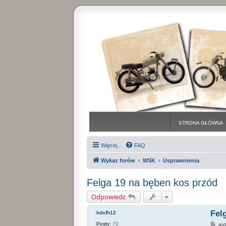
STRONA GŁÓWNA
Więcej…
FAQ
Wykaz forów
WSK
Usprawnienia
Felga 19 na bęben kos przód
Odpowiedz
Fel
hdsfh12
Posty:
70
P
au