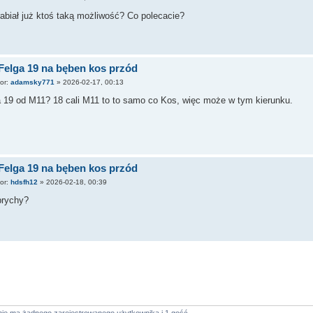
abiał już ktoś taką możliwość? Co polecacie?
Felga 19 na bęben kos przód
tor:
adamsky771
»
2026-02-17, 00:13
a 19 od M11? 18 cali M11 to to samo co Kos, więc może w tym kierunku.
Felga 19 na bęben kos przód
tor:
hdsfh12
»
2026-02-18, 00:39
prychy?