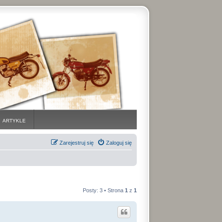
ARTYKLE
Zarejestruj się
Zaloguj się
Posty: 3 • Strona
1
z
1