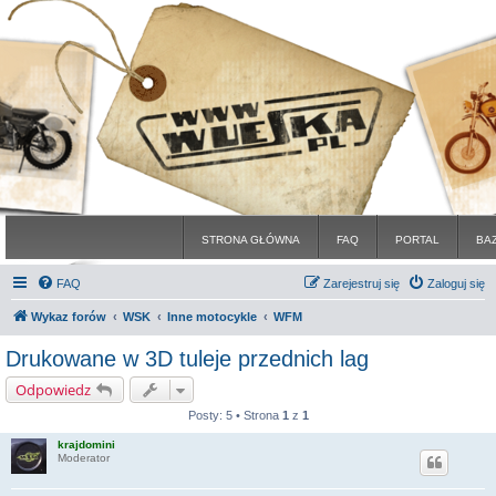
STRONA GŁÓWNA
FAQ
PORTAL
BA
FAQ
Zarejestruj się
Zaloguj się
Wykaz forów
WSK
Inne motocykle
WFM
Drukowane w 3D tuleje przednich lag
Odpowiedz
Posty: 5 • Strona
1
z
1
krajdomini
Moderator