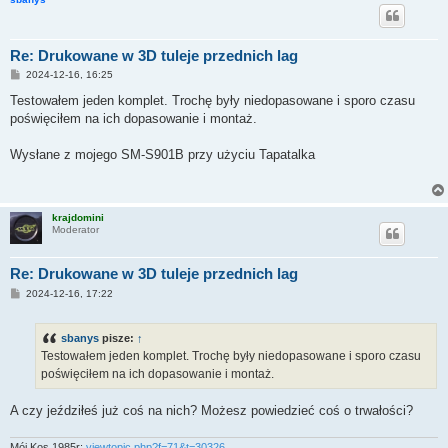
Re: Drukowane w 3D tuleje przednich lag
P
2024-12-16, 16:25
o
s
Testowałem jeden komplet. Trochę były niedopasowane i sporo czasu
t
poświęciłem na ich dopasowanie i montaż.
Wysłane z mojego SM-S901B przy użyciu Tapatalka
krajdomini
Moderator
Re: Drukowane w 3D tuleje przednich lag
P
2024-12-16, 17:22
o
s
t
sbanys
pisze:
↑
Testowałem jeden komplet. Trochę były niedopasowane i sporo czasu
poświęciłem na ich dopasowanie i montaż.
A czy jeździłeś już coś na nich? Możesz powiedzieć coś o trwałości?
Mój Kos 1985r:
viewtopic.php?f=71&t=30326