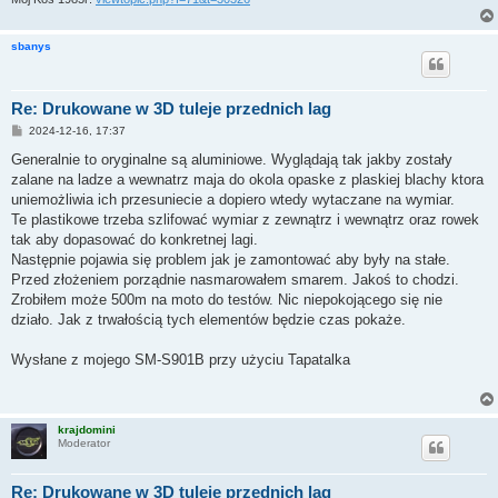
sbanys
Re: Drukowane w 3D tuleje przednich lag
P
2024-12-16, 17:37
o
s
Generalnie to oryginalne są aluminiowe. Wyglądają tak jakby zostały
t
zalane na ladze a wewnatrz maja do okola opaske z plaskiej blachy ktora
uniemożliwia ich przesuniecie a dopiero wtedy wytaczane na wymiar.
Te plastikowe trzeba szlifować wymiar z zewnątrz i wewnątrz oraz rowek
tak aby dopasować do konkretnej lagi.
Następnie pojawia się problem jak je zamontować aby były na stałe.
Przed złożeniem porządnie nasmarowałem smarem. Jakoś to chodzi.
Zrobiłem może 500m na moto do testów. Nic niepokojącego się nie
działo. Jak z trwałością tych elementów będzie czas pokaże.
Wysłane z mojego SM-S901B przy użyciu Tapatalka
krajdomini
Moderator
Re: Drukowane w 3D tuleje przednich lag