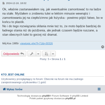
P
2024-12-16, 18:02
o
s
Ok, właśnie zastanawiałem się, jak ewentualnie zamontować to na ladze
t
na stałe. Myślałem o zrobieniu tulei w lekkim minusie wewnątrz i
zamontowaniu jej na ciepło/zimno jak łożyska - powinno pójść łatwo, bo w
końcu to plastik.
No i do tego rozwiązania skłania mnie też to, że moto będzie bardziej do
ładnego stania niż do jeżdżenia, ale jednak czasem będzie ruszane, a
stan obecnych tulei to gorzej niż dramat.
Mój Kos 1985r:
viewtopic.php?f=71&t=30326
Odpowiedz
Posty: 5 • Strona
1
z
1
KTO JEST ONLINE
Użytkownicy przeglądający to forum: Obecnie na forum nie ma żadnego
zarejestrowanego użytkownika i 1 gość
Wykaz forów
Technologię dostarcza
phpBB
® Forum Software © phpBB Limited
Polski pakiet językowy dostarcza
phpBB.pl