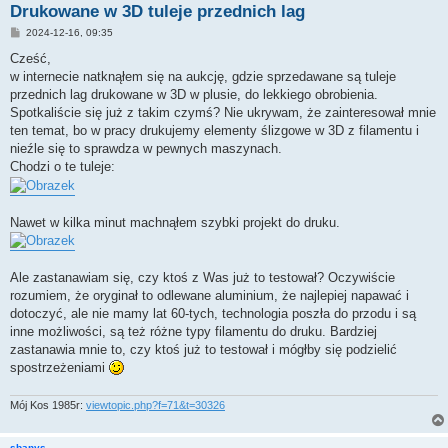
Drukowane w 3D tuleje przednich lag
P
2024-12-16, 09:35
o
s
Cześć,
t
w internecie natknąłem się na aukcję, gdzie sprzedawane są tuleje
przednich lag drukowane w 3D w plusie, do lekkiego obrobienia.
Spotkaliście się już z takim czymś? Nie ukrywam, że zainteresował mnie
ten temat, bo w pracy drukujemy elementy ślizgowe w 3D z filamentu i
nieźle się to sprawdza w pewnych maszynach.
Chodzi o te tuleje:
Nawet w kilka minut machnąłem szybki projekt do druku.
Ale zastanawiam się, czy ktoś z Was już to testował? Oczywiście
rozumiem, że oryginał to odlewane aluminium, że najlepiej napawać i
dotoczyć, ale nie mamy lat 60-tych, technologia poszła do przodu i są
inne możliwości, są też różne typy filamentu do druku. Bardziej
zastanawia mnie to, czy ktoś już to testował i mógłby się podzielić
spostrzeżeniami
Mój Kos 1985r:
viewtopic.php?f=71&t=30326
sbanys