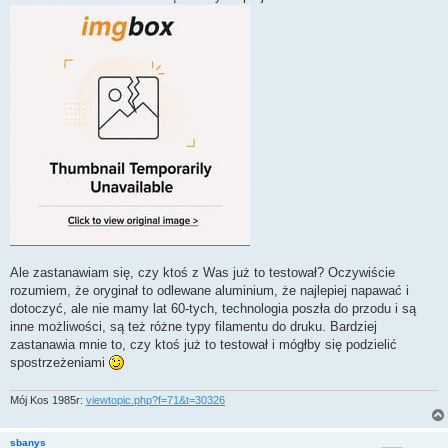
Ale zastanawiam się, czy ktoś z Was już to testował? Oczywiście
rozumiem, że oryginał to odlewane aluminium, że najlepiej napawać i
dotoczyć, ale nie mamy lat 60-tych, technologia poszła do przodu i są
inne możliwości, są też różne typy filamentu do druku. Bardziej
zastanawia mnie to, czy ktoś już to testował i mógłby się podzielić
spostrzeżeniami
Mój Kos 1985r:
viewtopic.php?f=71&t=30326
sbanys