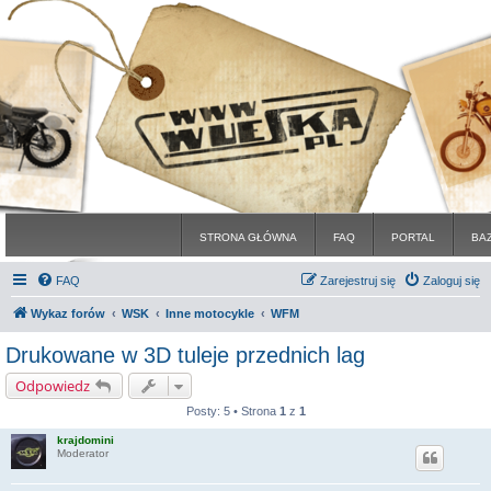
STRONA GŁÓWNA
FAQ
PORTAL
BA
FAQ
Zarejestruj się
Zaloguj się
Wykaz forów
WSK
Inne motocykle
WFM
Drukowane w 3D tuleje przednich lag
Odpowiedz
Posty: 5 • Strona
1
z
1
krajdomini
Moderator