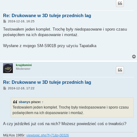
Re: Drukowane w 3D tuleje przednich lag
P
2024-12-16, 16:25
o
s
Testowałem jeden komplet. Trochę były niedopasowane i sporo czasu
t
poświęciłem na ich dopasowanie i montaż.
Wysłane z mojego SM-S901B przy użyciu Tapatalka
krajdomini
Moderator
Re: Drukowane w 3D tuleje przednich lag
P
2024-12-16, 17:22
o
s
t
sbanys
pisze:
↑
Testowałem jeden komplet. Trochę były niedopasowane i sporo czasu
poświęciłem na ich dopasowanie i montaż.
A czy jeździłeś już coś na nich? Możesz powiedzieć coś o trwałości?
Mój Kos 1985r:
viewtopic.php?f=71&t=30326