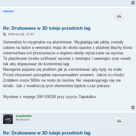
sbanys
Re: Drukowane w 3D tuleje przednich lag
P
2024-12-16, 17:37
o
s
Generalnie to oryginalne są aluminiowe. Wyglądają tak jakby zostały
t
zalane na ladze a wewnatrz maja do okola opaske z plaskiej blachy ktora
uniemożliwia ich przesuniecie a dopiero wtedy wytaczane na wymiar.
Te plastikowe trzeba szlifować wymiar z zewnątrz i wewnątrz oraz rowek
tak aby dopasować do konkretnej lagi.
Następnie pojawia się problem jak je zamontować aby były na stałe.
Przed złożeniem porządnie nasmarowałem smarem. Jakoś to chodzi.
Zrobiłem może 500m na moto do testów. Nic niepokojącego się nie
działo. Jak z trwałością tych elementów będzie czas pokaże.
Wysłane z mojego SM-S901B przy użyciu Tapatalka
krajdomini
Moderator
Re: Drukowane w 3D tuleje przednich lag