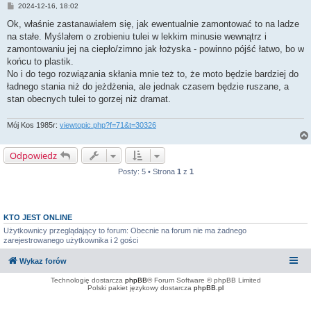
P
2024-12-16, 18:02
o
s
Ok, właśnie zastanawiałem się, jak ewentualnie zamontować to na ladze
t
na stałe. Myślałem o zrobieniu tulei w lekkim minusie wewnątrz i
zamontowaniu jej na ciepło/zimno jak łożyska - powinno pójść łatwo, bo w
końcu to plastik.
No i do tego rozwiązania skłania mnie też to, że moto będzie bardziej do
ładnego stania niż do jeżdżenia, ale jednak czasem będzie ruszane, a
stan obecnych tulei to gorzej niż dramat.
Mój Kos 1985r:
viewtopic.php?f=71&t=30326
Odpowiedz
Posty: 5 • Strona
1
z
1
KTO JEST ONLINE
Użytkownicy przeglądający to forum: Obecnie na forum nie ma żadnego
zarejestrowanego użytkownika i 2 gości
Wykaz forów
Technologię dostarcza
phpBB
® Forum Software © phpBB Limited
Polski pakiet językowy dostarcza
phpBB.pl