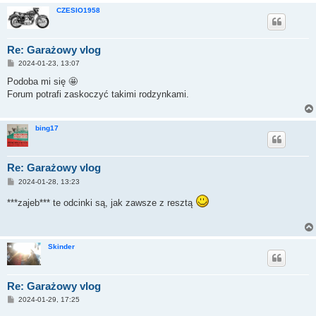
CZESIO1958
Re: Garażowy vlog
P
2024-01-23, 13:07
o
s
Podoba mi się 🤩
t
Forum potrafi zaskoczyć takimi rodzynkami.
bing17
Re: Garażowy vlog
P
2024-01-28, 13:23
o
s
***zajeb*** te odcinki są, jak zawsze z resztą
t
Skinder
Re: Garażowy vlog
P
2024-01-29, 17:25
o
s