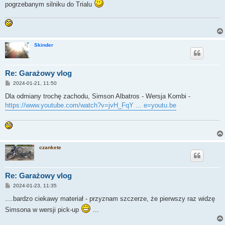
pogrzebanym silniku do Trialu
Skinder
Re: Garażowy vlog
P
2024-01-21, 11:50
o
s
Dla odmiany trochę zachodu, Simson Albatros - Wersja Kombi -
t
https://www.youtube.com/watch?v=jvH_FqY ... e=youtu.be
czankete
Re: Garażowy vlog
P
2024-01-23, 11:35
o
s
....bardzo ciekawy materiał - przyznam szczerze, że pierwszy raz widzę
t
Simsona w wersji pick-up
...