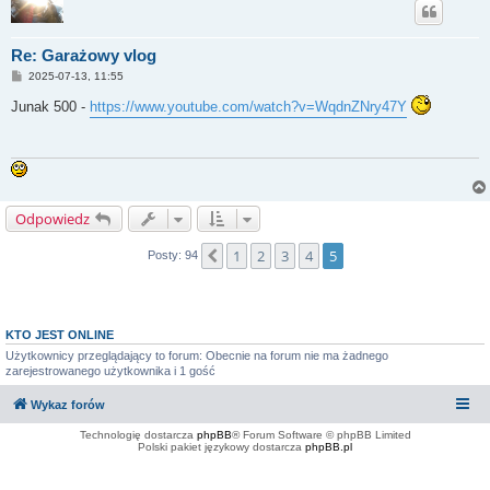
Re: Garażowy vlog
P
2025-07-13, 11:55
o
s
Junak 500 -
https://www.youtube.com/watch?v=WqdnZNry47Y
t
Odpowiedz
1
2
3
4
5
Poprzednia
Posty: 94
KTO JEST ONLINE
Użytkownicy przeglądający to forum: Obecnie na forum nie ma żadnego
zarejestrowanego użytkownika i 1 gość
Wykaz forów
Technologię dostarcza
phpBB
® Forum Software © phpBB Limited
Polski pakiet językowy dostarcza
phpBB.pl