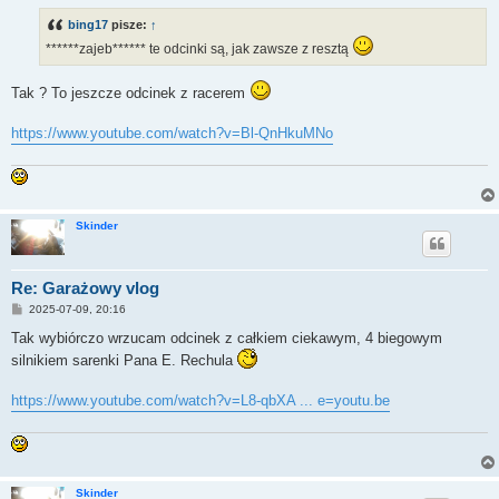
t
bing17
pisze:
↑
******zajeb****** te odcinki są, jak zawsze z resztą
Tak ? To jeszcze odcinek z racerem
https://www.youtube.com/watch?v=Bl-QnHkuMNo
Skinder
Re: Garażowy vlog
P
2025-07-09, 20:16
o
s
Tak wybiórczo wrzucam odcinek z całkiem ciekawym, 4 biegowym
t
silnikiem sarenki Pana E. Rechula
https://www.youtube.com/watch?v=L8-qbXA ... e=youtu.be
Skinder