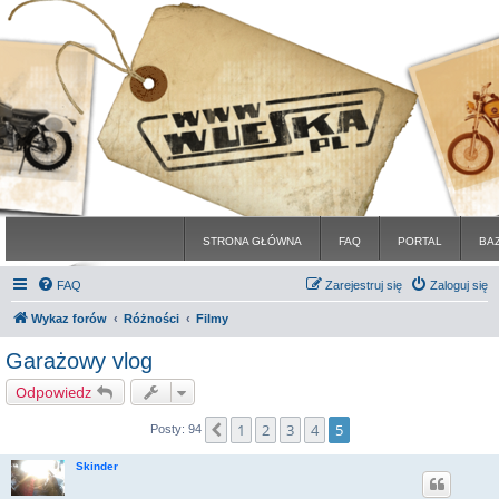
STRONA GŁÓWNA
FAQ
PORTAL
BA
FAQ
Zarejestruj się
Zaloguj się
Wykaz forów
Różności
Filmy
Garażowy vlog
Odpowiedz
1
2
3
4
5
Poprzednia
Posty: 94
Skinder