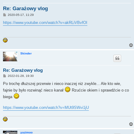
Re: Garażowy vlog
P
2020-05-17, 11:29
o
s
https://www.youtube.com/watch?v=akRLiVBvfOI
t
Skinder
Re: Garażowy vlog
P
2022-01-28, 19:30
o
s
Po trochę dłuższej przerwie i nieco inaczej niż zwykle... Ale kto wie,
t
fajnie by było rozwinąć nieco kanał
Rzućcie okiem i sprawdźcie o co
biega
https://www.youtube.com/watch?v=MUt9SWvi1jU
yazimoo