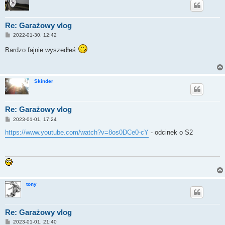
Re: Garażowy vlog
P
2022-01-30, 12:42
o
s
Bardzo fajnie wyszedłeś
t
Skinder
Re: Garażowy vlog
P
2023-01-01, 17:24
o
s
https://www.youtube.com/watch?v=8os0DCe0-cY
- odcinek o S2
t
tony
Re: Garażowy vlog
P
2023-01-01, 21:40