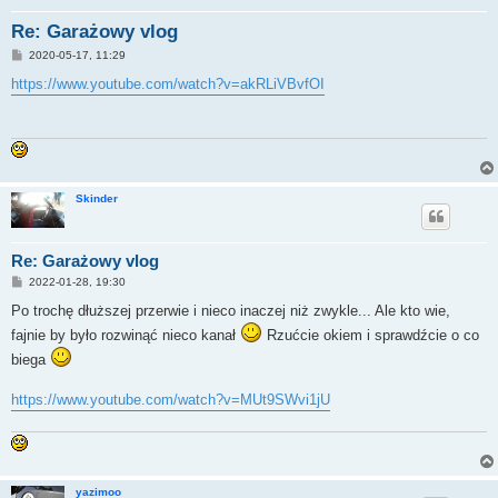
Re: Garażowy vlog
P
2020-05-17, 11:29
o
s
https://www.youtube.com/watch?v=akRLiVBvfOI
t
Skinder
Re: Garażowy vlog
P
2022-01-28, 19:30
o
s
Po trochę dłuższej przerwie i nieco inaczej niż zwykle... Ale kto wie,
t
fajnie by było rozwinąć nieco kanał
Rzućcie okiem i sprawdźcie o co
biega
https://www.youtube.com/watch?v=MUt9SWvi1jU
yazimoo