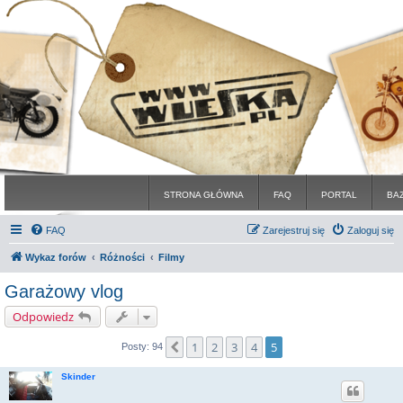
STRONA GŁÓWNA
FAQ
PORTAL
BA
FAQ
Zarejestruj się
Zaloguj się
Wykaz forów
Różności
Filmy
Garażowy vlog
Odpowiedz
1
2
3
4
5
Poprzednia
Posty: 94
Skinder