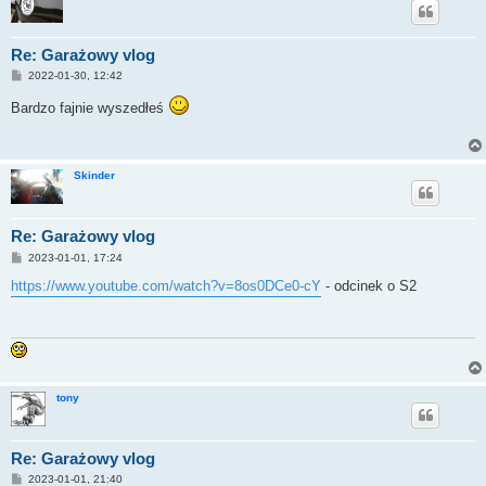
Re: Garażowy vlog
P
2022-01-30, 12:42
o
s
Bardzo fajnie wyszedłeś
t
Skinder
Re: Garażowy vlog
P
2023-01-01, 17:24
o
s
https://www.youtube.com/watch?v=8os0DCe0-cY
- odcinek o S2
t
tony
Re: Garażowy vlog
P
2023-01-01, 21:40