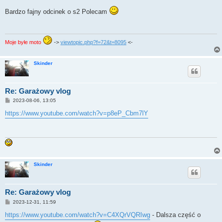
o
s
Bardzo fajny odcinek o s2 Polecam
t
Moje byłe moto
->
viewtopic.php?f=72&t=8095
<-
Skinder
Re: Garażowy vlog
P
2023-08-06, 13:05
o
s
https://www.youtube.com/watch?v=p8eP_Cbm7lY
t
Skinder
Re: Garażowy vlog
P
2023-12-31, 11:59
o
s
https://www.youtube.com/watch?v=C4XQrVQRIwg
- Dalsza część o
t