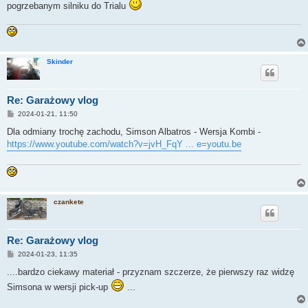
pogrzebanym silniku do Trialu
Skinder
Re: Garażowy vlog
P
2024-01-21, 11:50
o
s
Dla odmiany trochę zachodu, Simson Albatros - Wersja Kombi -
t
https://www.youtube.com/watch?v=jvH_FqY ... e=youtu.be
czankete
Re: Garażowy vlog
P
2024-01-23, 11:35
o
s
....bardzo ciekawy materiał - przyznam szczerze, że pierwszy raz widzę
t
Simsona w wersji pick-up
...