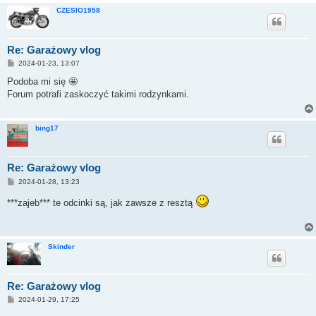
CZESIO1958
Re: Garażowy vlog
P
2024-01-23, 13:07
o
s
Podoba mi się 🤩
t
Forum potrafi zaskoczyć takimi rodzynkami.
bing17
Re: Garażowy vlog
P
2024-01-28, 13:23
o
s
***zajeb*** te odcinki są, jak zawsze z resztą
t
Skinder
Re: Garażowy vlog
P
2024-01-29, 17:25
o
s