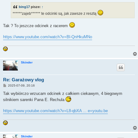
t
bing17
pisze:
↑
******zajeb****** te odcinki są, jak zawsze z resztą
Tak ? To jeszcze odcinek z racerem
https://www.youtube.com/watch?v=Bl-QnHkuMNo
Skinder
Re: Garażowy vlog
P
2025-07-09, 20:16
o
s
Tak wybiórczo wrzucam odcinek z całkiem ciekawym, 4 biegowym
t
silnikiem sarenki Pana E. Rechula
https://www.youtube.com/watch?v=L8-qbXA ... e=youtu.be
Skinder