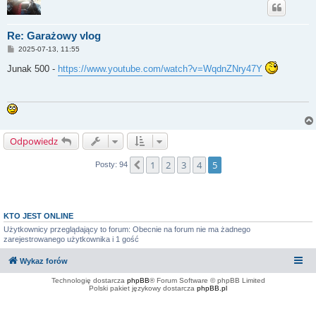
Re: Garażowy vlog
P
2025-07-13, 11:55
o
s
Junak 500 -
https://www.youtube.com/watch?v=WqdnZNry47Y
t
Odpowiedz
1
2
3
4
5
Poprzednia
Posty: 94
KTO JEST ONLINE
Użytkownicy przeglądający to forum: Obecnie na forum nie ma żadnego
zarejestrowanego użytkownika i 1 gość
Wykaz forów
Technologię dostarcza
phpBB
® Forum Software © phpBB Limited
Polski pakiet językowy dostarcza
phpBB.pl