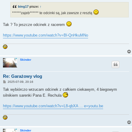
t
bing17
pisze:
↑
******zajeb****** te odcinki są, jak zawsze z resztą
Tak ? To jeszcze odcinek z racerem
https://www.youtube.com/watch?v=Bl-QnHkuMNo
Skinder
Re: Garażowy vlog
P
2025-07-09, 20:16
o
s
Tak wybiórczo wrzucam odcinek z całkiem ciekawym, 4 biegowym
t
silnikiem sarenki Pana E. Rechula
https://www.youtube.com/watch?v=L8-qbXA ... e=youtu.be
Skinder