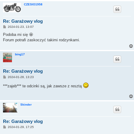
CZESIO1958
Re: Garażowy vlog
P
2024-01-23, 13:07
o
s
Podoba mi się 🤩
t
Forum potrafi zaskoczyć takimi rodzynkami.
bing17
Re: Garażowy vlog
P
2024-01-28, 13:23
o
s
***zajeb*** te odcinki są, jak zawsze z resztą
t
Skinder
Re: Garażowy vlog
P
2024-01-29, 17:25
o
s