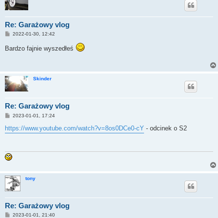
Re: Garażowy vlog
P
2022-01-30, 12:42
o
s
Bardzo fajnie wyszedłeś
t
Skinder
Re: Garażowy vlog
P
2023-01-01, 17:24
o
s
https://www.youtube.com/watch?v=8os0DCe0-cY
- odcinek o S2
t
tony
Re: Garażowy vlog
P
2023-01-01, 21:40