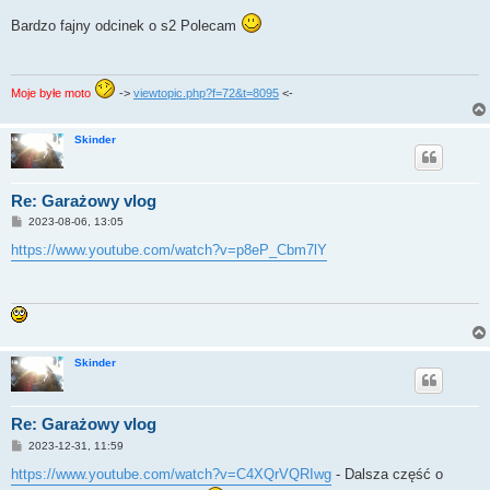
o
s
Bardzo fajny odcinek o s2 Polecam
t
Moje byłe moto
->
viewtopic.php?f=72&t=8095
<-
Skinder
Re: Garażowy vlog
P
2023-08-06, 13:05
o
s
https://www.youtube.com/watch?v=p8eP_Cbm7lY
t
Skinder
Re: Garażowy vlog
P
2023-12-31, 11:59
o
s
https://www.youtube.com/watch?v=C4XQrVQRIwg
- Dalsza część o
t