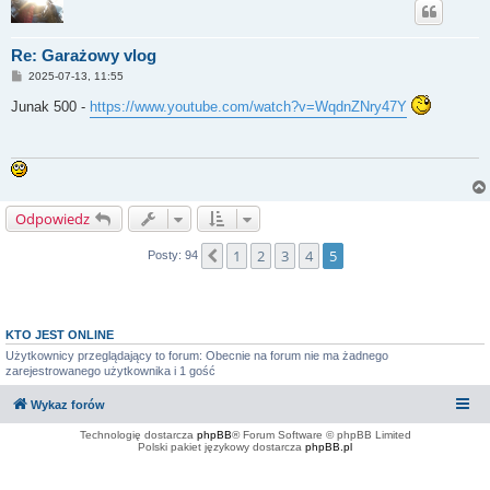
Re: Garażowy vlog
P
2025-07-13, 11:55
o
s
Junak 500 -
https://www.youtube.com/watch?v=WqdnZNry47Y
t
Odpowiedz
1
2
3
4
5
Poprzednia
Posty: 94
KTO JEST ONLINE
Użytkownicy przeglądający to forum: Obecnie na forum nie ma żadnego
zarejestrowanego użytkownika i 1 gość
Wykaz forów
Technologię dostarcza
phpBB
® Forum Software © phpBB Limited
Polski pakiet językowy dostarcza
phpBB.pl