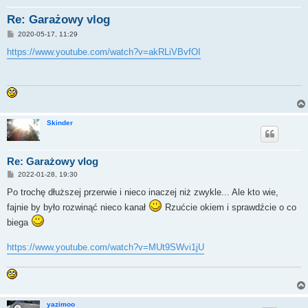
Re: Garażowy vlog
P
2020-05-17, 11:29
o
s
https://www.youtube.com/watch?v=akRLiVBvfOI
t
Skinder
Re: Garażowy vlog
P
2022-01-28, 19:30
o
s
Po trochę dłuższej przerwie i nieco inaczej niż zwykle... Ale kto wie,
t
fajnie by było rozwinąć nieco kanał
Rzućcie okiem i sprawdźcie o co
biega
https://www.youtube.com/watch?v=MUt9SWvi1jU
yazimoo