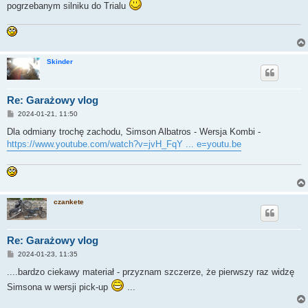
pogrzebanym silniku do Trialu
Skinder
Re: Garażowy vlog
P
2024-01-21, 11:50
o
s
Dla odmiany trochę zachodu, Simson Albatros - Wersja Kombi -
t
https://www.youtube.com/watch?v=jvH_FqY ... e=youtu.be
czankete
Re: Garażowy vlog
P
2024-01-23, 11:35
o
s
....bardzo ciekawy materiał - przyznam szczerze, że pierwszy raz widzę
t
Simsona w wersji pick-up
...