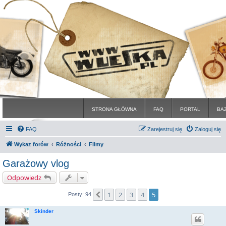
STRONA GŁÓWNA
FAQ
PORTAL
BA
FAQ
Zarejestruj się
Zaloguj się
Wykaz forów
Różności
Filmy
Garażowy vlog
Odpowiedz
1
2
3
4
5
Poprzednia
Posty: 94
Skinder