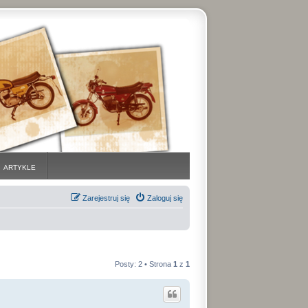
ARTYKLE
Zarejestruj się
Zaloguj się
Posty: 2 • Strona
1
z
1