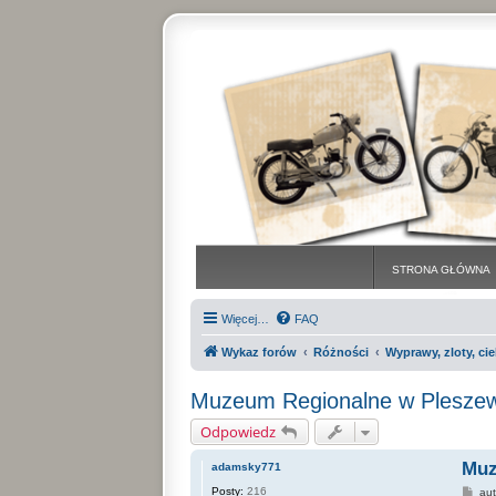
STRONA GŁÓWNA
Więcej…
FAQ
Wykaz forów
Różności
Wyprawy, zloty, ci
Muzeum Regionalne w Pleszew
Odpowiedz
Muz
adamsky771
Posty:
216
P
au