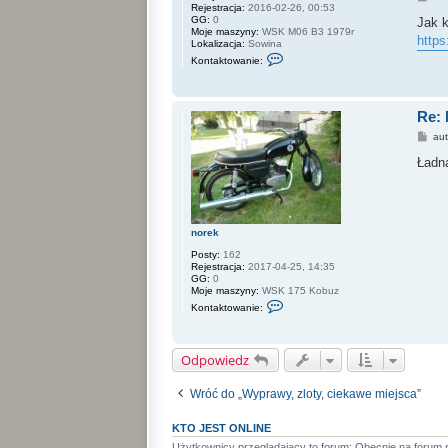
Rejestracja:
2016-02-26, 00:53
o
GG:
0
s
Jak k
Moje maszyny:
WSK M06 B3 1979r
t
http
Lokalizacja:
Sowina
S
Kontaktowanie:
k
o
n
t
Re:
a
k
P
au
t
o
u
s
Ładna
j
t
s
i
ę
z
a
norek
d
a
Posty:
162
m
Rejestracja:
2017-04-25, 14:35
s
GG:
0
k
Moje maszyny:
WSK 175 Kobuz
y
S
7
Kontaktowanie:
k
7
o
1
n
t
Odpowiedz
a
k
t
Wróć do „Wyprawy, zloty, ciekawe miejsca”
u
j
s
KTO JEST ONLINE
i
ę
Użytkownicy przeglądający to forum: Obecnie na forum 