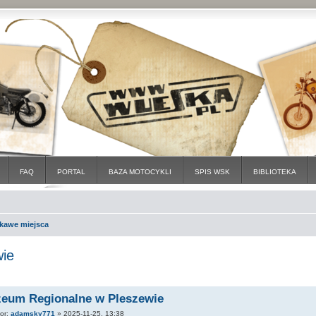
FAQ
PORTAL
BAZA MOTOCYKLI
SPIS WSK
BIBLIOTEKA
ekawe miejsca
ie
eum Regionalne w Pleszewie
tor:
adamsky771
»
2025-11-25, 13:38