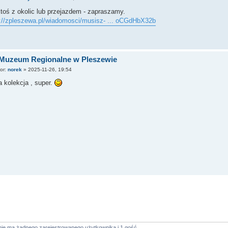
toś z okolic lub przejazdem - zapraszamy.
s://zpleszewa.pl/wiadomosci/musisz- ... oCGdHbX32b
 Muzeum Regionalne w Pleszewie
tor:
norek
»
2025-11-26, 19:54
 kolekcja , super.
nie ma żadnego zarejestrowanego użytkownika i 1 gość