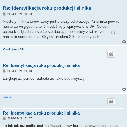
Re: Identyfikacja roku produkcji silnika
P
2024-09-29, 13:50
o
s
Niestety mix karterów. Lewy jest starszy od prawego. Nr silnika pewnie
t
nabite ze względu na to iż kiedyś były wpisywane w DR. Co do nr
połówek (91) zdarza się że się dublują i np kartery z lat 70tych mają
nabite te same co z lat 80tych - miałem 2-3 takie przypadki.
KolekcjonerPRL
Re: Identyfikacja roku produkcji silnika
P
2024-09-29, 20:18
o
s
Dziękuję za pomoc. Szkoda że takie cuda wyszły..
t
halcik
Re: Identyfikacja roku produkcji silnika
P
2024-09-29, 21:07
o
s
To tak jak już padło, jest to składak. Lewy karter na pewno od starszej