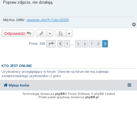
s
Popraw zdjęcia, nie działają.
t
Mój Kos 1985r:
viewtopic.php?f=71&t=30326
Odpowiedz
Strona
9
z
9
1
5
6
7
8
9
Poprzednia
Posty: 168
…
KTO JEST ONLINE
Użytkownicy przeglądający to forum: Obecnie na forum nie ma żadnego
zarejestrowanego użytkownika i 2 gości
Wykaz forów
Technologię dostarcza
phpBB
® Forum Software © phpBB Limited
Polski pakiet językowy dostarcza
phpBB.pl