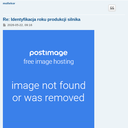
mollekor
Re: Identyfikacja roku produkcji silnika
P
2026-05-22, 09:16
o
s
t