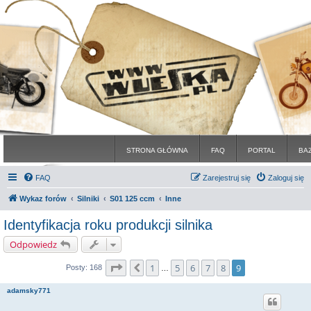
STRONA GŁÓWNA
FAQ
PORTAL
BA
FAQ
Zarejestruj się
Zaloguj się
Wykaz forów
Silniki
S01 125 ccm
Inne
Identyfikacja roku produkcji silnika
Odpowiedz
Strona
9
z
9
1
5
6
7
8
9
Poprzednia
Posty: 168
…
adamsky771