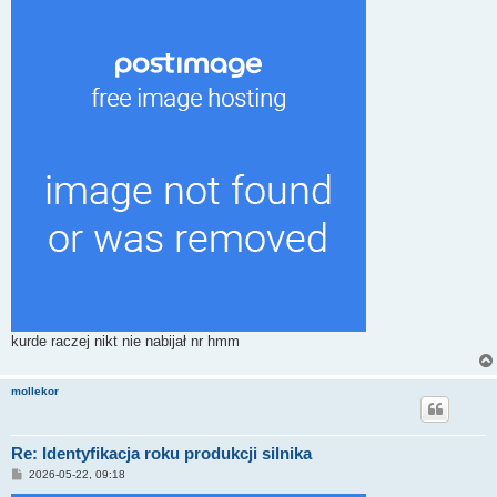
kurde raczej nikt nie nabijał nr hmm
mollekor
Re: Identyfikacja roku produkcji silnika
P
2026-05-22, 09:18
o