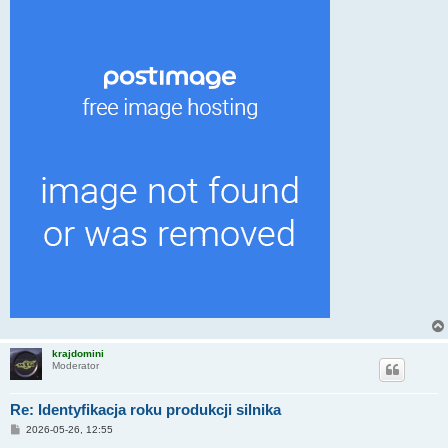
s
t
krajdomini
Moderator
Re: Identyfikacja roku produkcji silnika
P
2026-05-26, 12:55
o