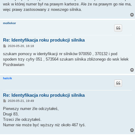
t
wsk w której numer był na prawym karterze. Ale że na prawym go nie ma,
więc prawy zastosowany z nowszego silnika.
mollekor
Re: Identyfikacja roku produkcji silnika
P
2026-05-20, 16:18
o
s
szukam pomocy w identyfikacji nr silników 970050 , 370132 i pod
t
spodem trzy cyfry 051 , 573564 szukam silnika zbliżonego do wsk lelek
Pozdrawiam
halcik
Re: Identyfikacja roku produkcji silnika
P
2026-05-21, 19:49
o
s
Pierwszy numer źle odczytałeś,
t
Drugi 83,
Trzeci źle odczytałeś.
Numer nie może być wyższy niż około 467 tyś.