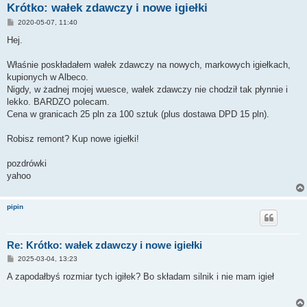
Krótko: wałek zdawczy i nowe igiełki
P
2020-05-07, 11:40
o
s
Hej.
t
Właśnie poskładałem wałek zdawczy na nowych, markowych igiełkach,
kupionych w Albeco.
Nigdy, w żadnej mojej wuesce, wałek zdawczy nie chodził tak płynnie i
lekko. BARDZO polecam.
Cena w granicach 25 pln za 100 sztuk (plus dostawa DPD 15 pln).
Robisz remont? Kup nowe igiełki!
pozdrówki
yahoo
pipin
Re: Krótko: wałek zdawczy i nowe igiełki
P
2025-03-04, 13:23
o
s
A zapodałbyś rozmiar tych igiłek? Bo składam silnik i nie mam igieł
t