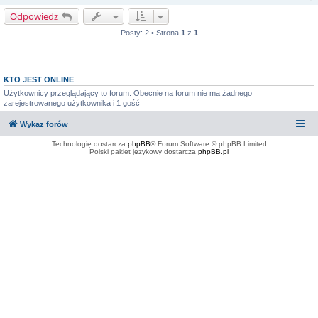
Odpowiedz
Posty: 2 • Strona
1
z
1
KTO JEST ONLINE
Użytkownicy przeglądający to forum: Obecnie na forum nie ma żadnego
zarejestrowanego użytkownika i 1 gość
Wykaz forów
Technologię dostarcza
phpBB
® Forum Software © phpBB Limited
Polski pakiet językowy dostarcza
phpBB.pl