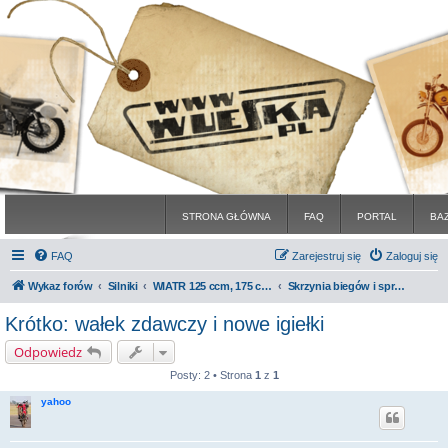
STRONA GŁÓWNA
FAQ
PORTAL
BA
FAQ
Zarejestruj się
Zaloguj się
Wykaz forów
Silniki
WIATR 125 ccm, 175 ccm, 250 ccm
Skrzynia biegów i sprzęgło
Krótko: wałek zdawczy i nowe igiełki
Odpowiedz
Posty: 2 • Strona
1
z
1
yahoo