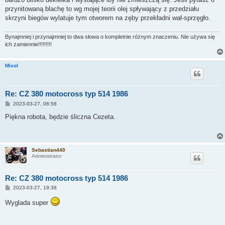
przynitowaną blachę to wg mojej teorii olej spływający z przedziału
skrzyni biegów wylatuje tym otworem na zęby przekładni wał-sprzęgło.
Bynajmniej i przynajmniej to dwa słowa o kompletnie różnym znaczeniu. Nie używa się
ich zamiennie!!!!!!!!!
Mixol
Re: CZ 380 motocross typ 514 1986
P
2023-03-27, 06:58
o
s
Piękna robota, będzie śliczna Cezeta.
t
Sebastian440
Administrator
Re: CZ 380 motocross typ 514 1986
P
2023-03-27, 19:38
o
s
Wyglada super
t