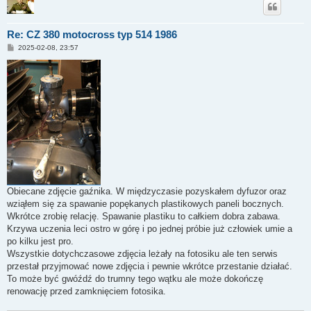
Re: CZ 380 motocross typ 514 1986
P
2025-02-08, 23:57
o
s
t
Obiecane zdjęcie gaźnika. W międzyczasie pozyskałem dyfuzor oraz
wziąłem się za spawanie popękanych plastikowych paneli bocznych.
Wkrótce zrobię relację. Spawanie plastiku to całkiem dobra zabawa.
Krzywa uczenia leci ostro w górę i po jednej próbie już człowiek umie a
po kilku jest pro.
Wszystkie dotychczasowe zdjęcia leżały na fotosiku ale ten serwis
przestał przyjmować nowe zdjęcia i pewnie wkrótce przestanie działać.
To może być gwóźdź do trumny tego wątku ale może dokończę
renowację przed zamknięciem fotosika.