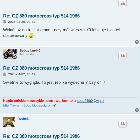
Re: CZ 380 motocross typ 514 1986
P
2025-03-26, 02:32
o
s
Widać już co tu jest grane - cały mój warsztat Ci kibicuje i jesteś
t
obserwowany
Sebastian440
Administrator
Re: CZ 380 motocross typ 514 1986
P
2025-04-02, 00:49
o
s
Świetnie to wygląda. To jest replika wydechu ? Czy ori ?
t
Kupię polskie motocykle sportowe, kontakt:
seba440t2@wp.pl
http://www.mr16bp.blogspot.com
®
Wojtek
Re: CZ 380 motocross typ 514 1986