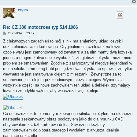
Wojtek
Re: CZ 380 motocross typ 514 1986
P
2023-03-26, 23:49
o
s
Z ciekawszych zagadnień to mój silnik ma zmieniony układ łożysk i
t
uszczelniacza wału korbowego. Oryginalnie uszczelniacz na lewym
czopie wału jest zamontowany od zewnątrz a za nim mamy dwa łożyska
jedno za drugim. Łatwo sobie wyobrazić, że głębsze łożysko może mieć
problem ze smarowaniem. Zgodnie z zasłyszanymi niegdyś legendami w
moim silniku simmering trafił pomiędzy dwa łożyska co sprawia, że tylko
wewnętrzne jest smarowane olejem z mieszanki. Zewnętrzne za to
smarowane jest olejem przekładniowym skrzyni biegów. Wymieniając
wszystkie części na nowe zachowałem ten układ a dekielek trzymający
łożysko zmodyfikowałem, aby wpuszczał więcej oleju.
Co do uszczelek to elementy rozebranego silnika położyłem na skanerze,
następnie zeskanowany obraz podłożyłem jako tło dla rysunku CAD i
obrysowałem kształt karterów i dekla. Stworzone kształty
zaimportowałem do plotera tnącego i wyciąłem z arkusza idealnie
pasujące uszczelki.