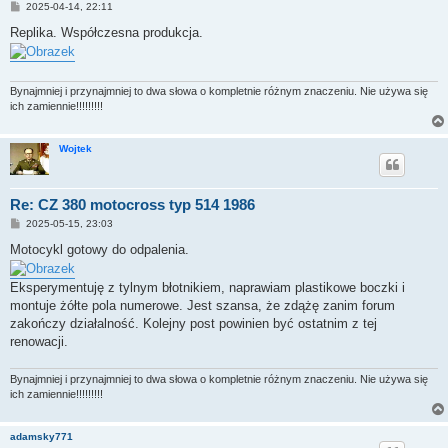
P
2025-04-14, 22:11
o
s
Replika. Współczesna produkcja.
t
Bynajmniej i przynajmniej to dwa słowa o kompletnie różnym znaczeniu. Nie używa się
ich zamiennie!!!!!!!!!
Wojtek
Re: CZ 380 motocross typ 514 1986
P
2025-05-15, 23:03
o
s
Motocykl gotowy do odpalenia.
t
Eksperymentuję z tylnym błotnikiem, naprawiam plastikowe boczki i
montuje żółte pola numerowe. Jest szansa, że zdążę zanim forum
zakończy działalność. Kolejny post powinien być ostatnim z tej
renowacji.
Bynajmniej i przynajmniej to dwa słowa o kompletnie różnym znaczeniu. Nie używa się
ich zamiennie!!!!!!!!!
adamsky771