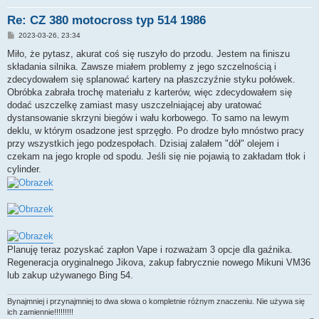
Re: CZ 380 motocross typ 514 1986
P
2023-03-26, 23:34
o
s
Miło, że pytasz, akurat coś się ruszyło do przodu. Jestem na finiszu
t
składania silnika. Zawsze miałem problemy z jego szczelnością i
zdecydowałem się splanować kartery na płaszczyźnie styku połówek.
Obróbka zabrała trochę materiału z karterów, więc zdecydowałem się
dodać uszczelkę zamiast masy uszczelniającej aby uratować
dystansowanie skrzyni biegów i wału korbowego. To samo na lewym
deklu, w którym osadzone jest sprzęgło. Po drodze było mnóstwo pracy
przy wszystkich jego podzespołach. Dzisiaj zalałem "dół" olejem i
czekam na jego krople od spodu. Jeśli się nie pojawią to zakładam tłok i
cylinder.
Planuję teraz pozyskać zapłon Vape i rozważam 3 opcje dla gaźnika.
Regeneracja oryginalnego Jikova, zakup fabrycznie nowego Mikuni VM36
lub zakup używanego Bing 54.
Bynajmniej i przynajmniej to dwa słowa o kompletnie różnym znaczeniu. Nie używa się
ich zamiennie!!!!!!!!!