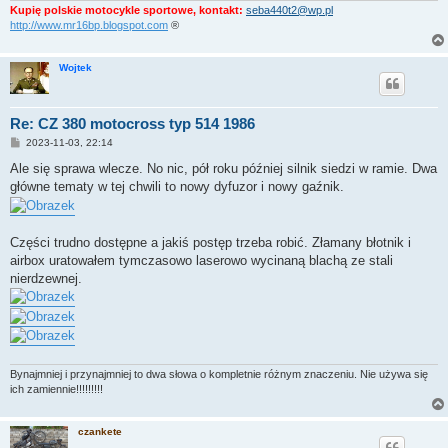
Kupię polskie motocykle sportowe, kontakt:
seba440t2@wp.pl
http://www.mr16bp.blogspot.com
®
Wojtek
Re: CZ 380 motocross typ 514 1986
P
2023-11-03, 22:14
o
s
Ale się sprawa wlecze. No nic, pół roku później silnik siedzi w ramie. Dwa
t
główne tematy w tej chwili to nowy dyfuzor i nowy gaźnik.
Części trudno dostępne a jakiś postęp trzeba robić. Złamany błotnik i
airbox uratowałem tymczasowo laserowo wycinaną blachą ze stali
nierdzewnej.
Bynajmniej i przynajmniej to dwa słowa o kompletnie różnym znaczeniu. Nie używa się
ich zamiennie!!!!!!!!!
czankete