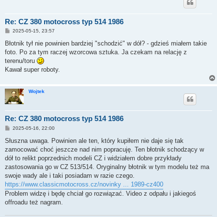
Re: CZ 380 motocross typ 514 1986
P
2025-05-15, 23:57
o
s
Błotnik tył nie powinien bardziej "schodzić" w dół? - gdzieś miałem takie
t
foto. Po za tym raczej wzorcowa sztuka. Ja czekam na relację z
terenu/toru
Kawał super roboty.
Wojtek
Re: CZ 380 motocross typ 514 1986
P
2025-05-16, 22:00
o
s
Słuszna uwaga. Powinien ale ten, który kupiłem nie daje się tak
t
zamocować choć jeszcze nad nim popracuję. Ten błotnik schodzący w
dół to relikt poprzednich modeli CZ i widziałem dobre przykłady
zastosowania go w CZ 513/514. Oryginalny błotnik w tym modelu też ma
swoje wady ale i taki posiadam w razie czego.
https://www.classicmotocross.cz/novinky ... 1989-cz400
Problem widzę i będę chciał go rozwiązać. Video z odpału i jakiegoś
offroadu też nagram.