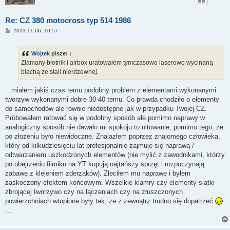
Re: CZ 380 motocross typ 514 1986
P
2023-11-06, 10:57
o
s
t
Wojtek
pisze:
↑
Złamany błotnik i airbox uratowałem tymczasowo laserowo wycinaną
blachą ze stali nierdzewnej.
...miałem jakiś czas temu podobny problem z elementami wykonanymi
tworzyw wykonanymi dobre 30-40 temu. Co prawda chodziło o elementy
do samochodów ale równie niedostępne jak w przypadku Twojej CZ.
Próbowałem ratować się w podobny sposób ale pomimo naprawy w
analogiczny sposób nie dawało mi spokoju to nitowanie, pomimo tego, że
po złożeniu było niewidoczne. Znalazłem poprzez znajomego człowieka,
który od kilkudziesięciu lat profesjonalnie zajmuje się naprawą /
odtwarzaniem uszkodzonych elementów (nie mylić z zawodnikami, którzy
po obejrzeniu filmiku na YT kupują najtańszy sprzęt i rozpoczynają
zabawę z klejeniem zderzaków). Zleciłem mu naprawę i byłem
zaskoczony efektem końcowym. Wszelkie klamry czy elementy siatki
zbrojącej tworzywo czy na łączeniach czy na złuszczonych
powierzchniach wtopione były tak, że z zewnątrz trudno się dopatrzeć
...