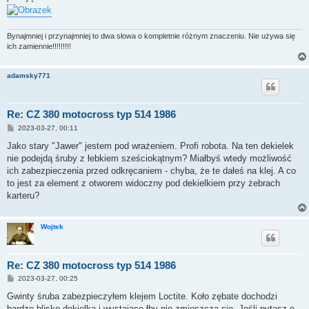
Bynajmniej i przynajmniej to dwa słowa o kompletnie różnym znaczeniu. Nie używa się
ich zamiennie!!!!!!!!!
adamsky771
Re: CZ 380 motocross typ 514 1986
P
2023-03-27, 00:11
o
s
Jako stary "Jawer" jestem pod wrażeniem. Profi robota. Na ten dekielek
t
nie podejdą śruby z łebkiem sześciokątnym? Miałbyś wtedy możliwość
ich zabezpieczenia przed odkręcaniem - chyba, że te dałeś na klej. A co
to jest za element z otworem widoczny pod dekielkiem przy żebrach
karteru?
Wojtek
Re: CZ 380 motocross typ 514 1986
P
2023-03-27, 00:25
o
s
Gwinty śruba zabezpieczyłem klejem Loctite. Koło zębate dochodzi
t
bardzo blisko dekielka i wystające łby nie zmieszczą się. Jeśli pytasz o