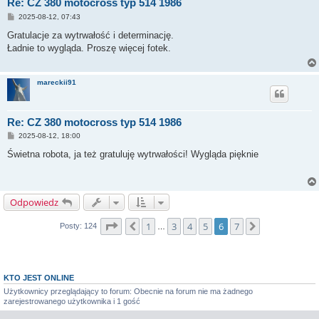
Re: CZ 380 motocross typ 514 1986
P
2025-08-12, 07:43
o
s
Gratulacje za wytrwałość i determinację.
t
Ładnie to wygląda. Proszę więcej fotek.
mareckii91
Re: CZ 380 motocross typ 514 1986
P
2025-08-12, 18:00
o
s
Świetna robota, ja też gratuluję wytrwałości! Wygląda pięknie
t
Odpowiedz
Strona
6
z
7
1
3
4
5
6
7
Poprzednia
Następna
Posty: 124
…
KTO JEST ONLINE
Użytkownicy przeglądający to forum: Obecnie na forum nie ma żadnego
zarejestrowanego użytkownika i 1 gość