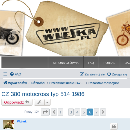
STRONA GŁÓWNA
FAQ
PORTAL
BA
FAQ
Zarejestruj się
Zaloguj się
Wykaz forów
Różności
Przedstaw siebie i swoje maszyny
Pozostałe motocykle
CZ 380 motocross typ 514 1986
Odpowiedz
Strona
6
z
7
1
3
4
5
6
7
Poprzednia
Następna
Posty: 124
…
Wojtek