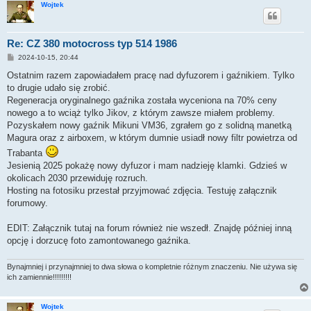
Wojtek
Re: CZ 380 motocross typ 514 1986
P
2024-10-15, 20:44
o
s
Ostatnim razem zapowiadałem pracę nad dyfuzorem i gaźnikiem. Tylko
t
to drugie udało się zrobić.
Regeneracja oryginalnego gaźnika została wyceniona na 70% ceny
nowego a to wciąż tylko Jikov, z którym zawsze miałem problemy.
Pozyskałem nowy gaźnik Mikuni VM36, zgrałem go z solidną manetką
Magura oraz z airboxem, w którym dumnie usiadł nowy filtr powietrza od
Trabanta
Jesienią 2025 pokażę nowy dyfuzor i mam nadzieję klamki. Gdzieś w
okolicach 2030 przewiduję rozruch.
Hosting na fotosiku przestał przyjmować zdjęcia. Testuję załącznik
forumowy.
EDIT: Załącznik tutaj na forum również nie wszedł. Znajdę później inną
opcję i dorzucę foto zamontowanego gaźnika.
Bynajmniej i przynajmniej to dwa słowa o kompletnie różnym znaczeniu. Nie używa się
ich zamiennie!!!!!!!!!
Wojtek