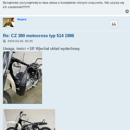
Bynajmniej i przynajmniej to dwa słowa o kompletnie różnym znaczeniu. Nie używa się
ich zamiennie!!!!!!!!!
Wojtek
Re: CZ 380 motocross typ 514 1986
P
2025-03-26, 00:25
o
s
Uwaga, treści +18! Wjechał układ wydechowy.
t