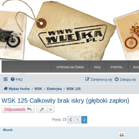
STRONA GŁÓWNA
FAQ
PORTAL
BA
FAQ
Zarejestruj się
Zaloguj się
Wykaz forów
WSK
Elektryka
WSK 125
WSK 125 Całkowity brak iskry (głęboki zapłon)
Odpowiedz
1
2
Poprzednia
Posty: 23
Blusik