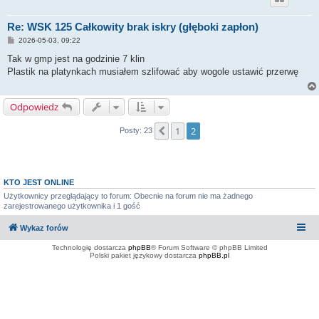
Re: WSK 125 Całkowity brak iskry (głęboki zapłon)
P
2026-05-03, 09:22
o
s
Tak w gmp jest na godzinie 7 klin
t
Plastik na platynkach musiałem szlifować aby wogole ustawić przerwę
Odpowiedz
1
2
Poprzednia
Posty: 23
KTO JEST ONLINE
Użytkownicy przeglądający to forum: Obecnie na forum nie ma żadnego
zarejestrowanego użytkownika i 1 gość
Wykaz forów
Technologię dostarcza
phpBB
® Forum Software © phpBB Limited
Polski pakiet językowy dostarcza
phpBB.pl