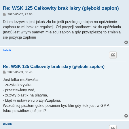
Re: WSK 125 Całkowity brak iskry (głęboki zapłon)
P
2026-05-02, 23:06
o
s
Dobra krzywka jest jakaś zła bo jeśli przekręcę stojan na opóźnienie
t
zapłonu to mi brakuje regulacji. Od pozycji środkowej aż do opóźniania
(max) jest w tym samym miejscu zapłon a gdy przyspieszę to zmienia
się pozycja zapłonu
halcik
Re: WSK 125 Całkowity brak iskry (głęboki zapłon)
P
2026-05-03, 08:48
o
s
Jest kilka możliwości:
t
- zużyta krzywka,
- przestawiony wał,
- zużyty plastik na platyna,
- błąd w ustawieniu platyn/zapłonu.
Wcześniej pisałem gdzie powinien być klin gdy tłok jest w GMP.
Iskra prawidłowa już jest?
Blusik