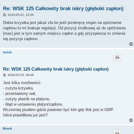
Re: WSK 125 Całkowity brak iskry (głęboki zapłon)
P
2026-05-02, 23:06
o
s
Dobra krzywka jest jakaś zła bo jeśli przekręcę stojan na opóźnienie
t
zapłonu to mi brakuje regulacji. Od pozycji środkowej aż do opóźniania
(max) jest w tym samym miejscu zapłon a gdy przyspieszę to zmienia
się pozycja zapłonu
halcik
Re: WSK 125 Całkowity brak iskry (głęboki zapłon)
P
2026-05-03, 08:48
o
s
Jest kilka możliwości:
t
- zużyta krzywka,
- przestawiony wał,
- zużyty plastik na platyna,
- błąd w ustawieniu platyn/zapłonu.
Wcześniej pisałem gdzie powinien być klin gdy tłok jest w GMP.
Iskra prawidłowa już jest?
Blusik