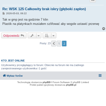
Re: WSK 125 Całkowity brak iskry (głęboki zapłon)
P
2026-05-03, 09:22
o
s
Tak w gmp jest na godzinie 7 klin
t
Plastik na platynkach musiałem szlifować aby wogole ustawić przerwę
Odpowiedz
1
2
Poprzednia
Posty: 23
KTO JEST ONLINE
Użytkownicy przeglądający to forum: Obecnie na forum nie ma żadnego
zarejestrowanego użytkownika i 1 gość
Wykaz forów
Technologię dostarcza
phpBB
® Forum Software © phpBB Limited
Polski pakiet językowy dostarcza
phpBB.pl