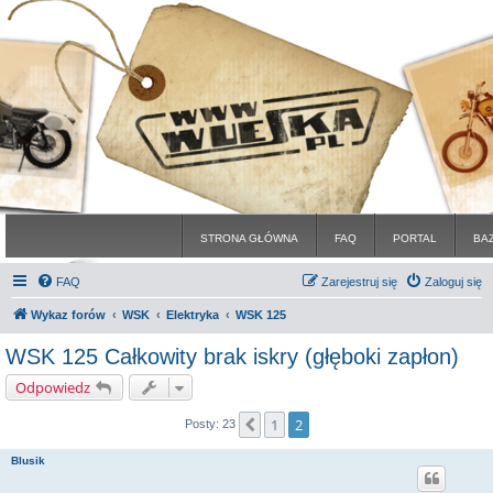
STRONA GŁÓWNA
FAQ
PORTAL
BA
FAQ
Zarejestruj się
Zaloguj się
Wykaz forów
WSK
Elektryka
WSK 125
WSK 125 Całkowity brak iskry (głęboki zapłon)
Odpowiedz
1
2
Poprzednia
Posty: 23
Blusik