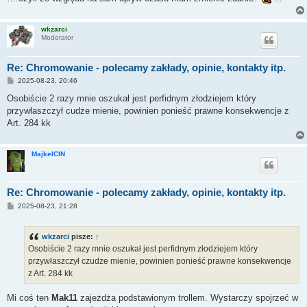
wkzarci
Moderator
Re: Chromowanie - polecamy zakłady, opinie, kontakty itp.
P
2025-08-23, 20:46
o
s
Osobiście 2 razy mnie oszukał jest perfidnym złodziejem który
t
przywłaszczył cudze mienie, powinien ponieść prawne konsekwencje z
Art. 284 kk
MajkelCIN
Re: Chromowanie - polecamy zakłady, opinie, kontakty itp.
P
2025-08-23, 21:28
o
s
t
wkzarci
pisze:
↑
Osobiście 2 razy mnie oszukał jest perfidnym złodziejem który
przywłaszczył czudze mienie, powinien ponieść prawne konsekwencje
z Art. 284 kk
Mi coś ten
Mak11
zajeżdża podstawionym trollem. Wystarczy spojrzeć w