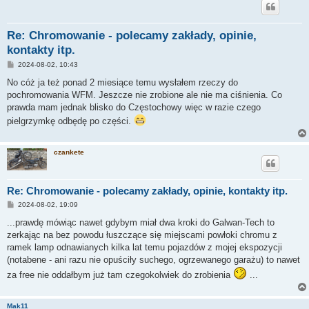
Re: Chromowanie - polecamy zakłady, opinie,
kontakty itp.
P
2024-08-02, 10:43
o
s
No cóż ja też ponad 2 miesiące temu wysłałem rzeczy do
t
pochromowania WFM. Jeszcze nie zrobione ale nie ma ciśnienia. Co
prawda mam jednak blisko do Częstochowy więc w razie czego
pielgrzymkę odbędę po części.
czankete
Re: Chromowanie - polecamy zakłady, opinie, kontakty itp.
P
2024-08-02, 19:09
o
s
...prawdę mówiąc nawet gdybym miał dwa kroki do Galwan-Tech to
t
zerkając na bez powodu łuszczące się miejscami powłoki chromu z
ramek lamp odnawianych kilka lat temu pojazdów z mojej ekspozycji
(notabene - ani razu nie opuściły suchego, ogrzewanego garażu) to nawet
za free nie oddałbym już tam czegokolwiek do zrobienia
...
Mak11