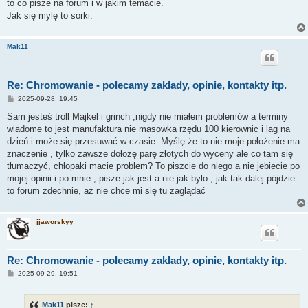
to co pisze na forum i w jakim temacie.
Jak się mylę to sorki.
Mak11
Re: Chromowanie - polecamy zakłady, opinie, kontakty itp.
P
2025-09-28, 19:45
o
s
Sam jesteś troll Majkel i grinch ,nigdy nie miałem problemów a terminy
t
wiadome to jest manufaktura nie masowka rzędu 100 kierownic i lag na
dzień i może się przesuwać w czasie. Myślę że to nie moje położenie ma
znaczenie , tylko zawsze dołożę parę złotych do wyceny ale co tam się
tłumaczyć, chłopaki macie problem? To piszcie do niego a nie jebiecie po
mojej opinii i po mnie , pisze jak jest a nie jak bylo , jak tak dalej pójdzie
to forum zdechnie, aż nie chce mi się tu zaglądać
jjaworskyy
Re: Chromowanie - polecamy zakłady, opinie, kontakty itp.
P
2025-09-29, 19:51
o
s
t
Mak11
pisze:
↑