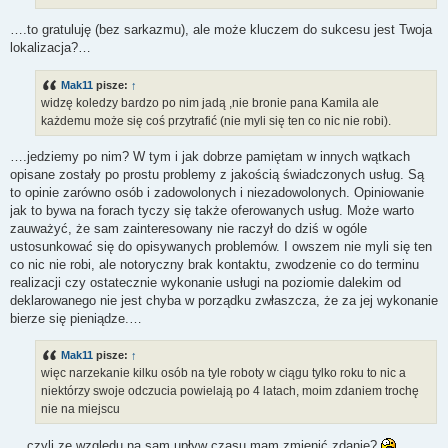
….to gratuluję (bez sarkazmu), ale może kluczem do sukcesu jest Twoja
lokalizacja?…
Mak11
pisze:
↑
widzę koledzy bardzo po nim jadą ,nie bronie pana Kamila ale
każdemu może się coś przytrafić (nie myli się ten co nic nie robi).
….jedziemy po nim? W tym i jak dobrze pamiętam w innych wątkach
opisane zostały po prostu problemy z jakością świadczonych usług. Są
to opinie zarówno osób i zadowolonych i niezadowolonych. Opiniowanie
jak to bywa na forach tyczy się także oferowanych usług. Może warto
zauważyć, że sam zainteresowany nie raczył do dziś w ogóle
ustosunkować się do opisywanych problemów. I owszem nie myli się ten
co nic nie robi, ale notoryczny brak kontaktu, zwodzenie co do terminu
realizacji czy ostatecznie wykonanie usługi na poziomie dalekim od
deklarowanego nie jest chyba w porządku zwłaszcza, że za jej wykonanie
bierze się pieniądze.…
Mak11
pisze:
↑
więc narzekanie kilku osób na tyle roboty w ciągu tylko roku to nic a
niektórzy swoje odczucia powielają po 4 latach, moim zdaniem trochę
nie na miejscu
….czyli ze względu na sam upływ czasu mam zmienić zdanie?
...