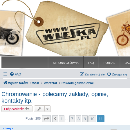
STRONA GŁÓWNA
FAQ
PORTAL
BA
FAQ
Zarejestruj się
Zaloguj się
Wykaz forów
WSK
Warsztat
Powłoki galwaniczne
Chromowanie - polecamy zakłady, opinie,
kontakty itp.
Odpowiedz
Strona
11
z
11
1
7
8
9
10
11
Poprzednia
Posty: 208
…
sbanys