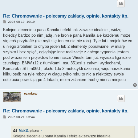
Re: Chromowanie - polecamy zakłady, opinie, kontakty itp.
P
2025-08-19, 10:19
o
s
Kolejne zlecenie u pana Kamila i efekt jak zawsze idealnie , widzę
t
koledzy bardzo po nim jadą ,nie bronie pana Kamila ale każdemu może
się coś przytrafić (nie myli się ten co nic nie robi). Tyle lat i projektów co
u niego zrobiłem to chyba jeden lub 2 elementy poprawiane, w miarę
szybko i bez spięć, oglądając inne realizacje z całego tygodnia jestem
pod wrażeniem projektów to nie nasze Wieski tam już wyższa liga idzie
:zundapp, BMW r12 z tłumikami, nsu 351osl z całymi wydechami,
Komarek i Shl m06U , około 1do 2 motocykli dziennie, więc narzekanie
kilku osób na tyle roboty w ciągu tylko roku to nic a niektórzy swoje
odczucia powielają po 4 latach, moim zdaniem trochę nie na miejscu
czankete
Re: Chromowanie - polecamy zakłady, opinie, kontakty itp.
P
2025-08-21, 05:44
o
s
t
Mak11
pisze:
↑
Kolejne zlecenie u pana Kamila i efekt jak zawsze idealnie