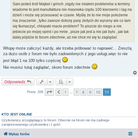
Sam jesteś troll Majkel i grinch ,nigdy nie miałem problemów a terminy
wiadome to jest manufaktura nie masowka rzędu 100 kierownic i lag na
dzień i może się przesuwać w czasie. Myślę że to nie moje położenie
ma znaczenie , tylko zawsze dołożę parę złotych do wyceny ale co tam
się tłumaczyć, chłopaki macie problem? To piszcie do niego a nie
jebiecie po mojej opinii i po mnie , pisze jak jest a nie jak bylo , jak tak
dalej pójdzie to forum zdechnie, aż nie chce mi się tu zaglądać
Wtopę może zaliczyć każdy, ale trzeba próbować to naprawić... Zresztą
za dużo osób z forum nie było zadowolonych z jego usługi,więc to nie
jest błąd 1 na 100 tylko częściej
Nie musisz tutaj zaglądać, skoro forum zdechnie
Odpowiedz
Strona
11
z
11
1
7
8
9
10
11
Poprzednia
Posty: 208
…
KTO JEST ONLINE
Użytkownicy przeglądający to forum: Obecnie na forum nie ma żadnego
zarejestrowanego użytkownika i 1 gość
Wykaz forów