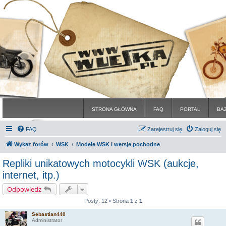
STRONA GŁÓWNA
FAQ
PORTAL
BA
FAQ
Zarejestruj się
Zaloguj się
Wykaz forów
WSK
Modele WSK i wersje pochodne
Repliki unikatowych motocykli WSK (aukcje,
internet, itp.)
Odpowiedz
Posty: 12 • Strona
1
z
1
Sebastian440
Administrator