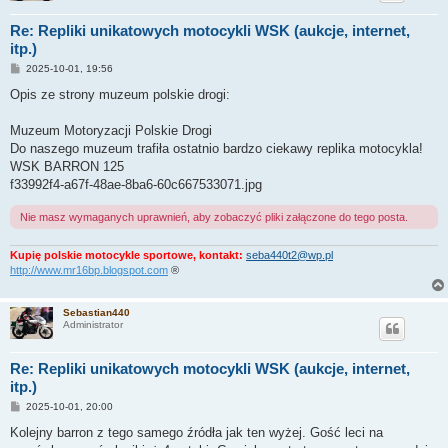
Re: Repliki unikatowych motocykli WSK (aukcje, internet,
itp.)
P
2025-10-01, 19:56
o
s
Opis ze strony muzeum polskie drogi:
t
Muzeum Motoryzacji Polskie Drogi
Do naszego muzeum trafiła ostatnio bardzo ciekawy replika motocykla!
WSK BARRON 125
f33992f4-a67f-48ae-8ba6-60c667533071.jpg
Nie masz wymaganych uprawnień, aby zobaczyć pliki załączone do tego posta.
Kupię polskie motocykle sportowe, kontakt:
seba440t2@wp.pl
http://www.mr16bp.blogspot.com
®
Sebastian440
Administrator
Re: Repliki unikatowych motocykli WSK (aukcje, internet,
itp.)
P
2025-10-01, 20:00
o
s
Kolejny barron z tego samego źródła jak ten wyżej. Gość leci na
t