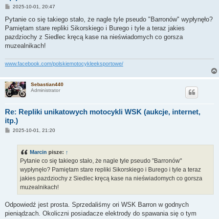
P
2025-10-01, 20:47
o
s
Pytanie co się takiego stało, że nagle tyle pseudo "Barronów" wypłynęło?
t
Pamiętam stare repliki Sikorskiego i Burego i tyle a teraz jakies
pazdziochy z Siedlec kręcą kase na nieświadomych co gorsza
muzealnikach!
www.facebook.com/polskiemotocykleeksportowe/
Sebastian440
Administrator
Re: Repliki unikatowych motocykli WSK (aukcje, internet,
itp.)
P
2025-10-01, 21:20
o
s
t
Marcin
pisze:
↑
Pytanie co się takiego stało, że nagle tyle pseudo "Barronów"
wypłynęło? Pamiętam stare repliki Sikorskiego i Burego i tyle a teraz
jakies pazdziochy z Siedlec kręcą kase na nieświadomych co gorsza
muzealnikach!
Odpowiedź jest prosta. Sprzedaliśmy ori WSK Barron w godnych
pieniądzach. Okoliczni posiadacze elektrody do spawania się o tym