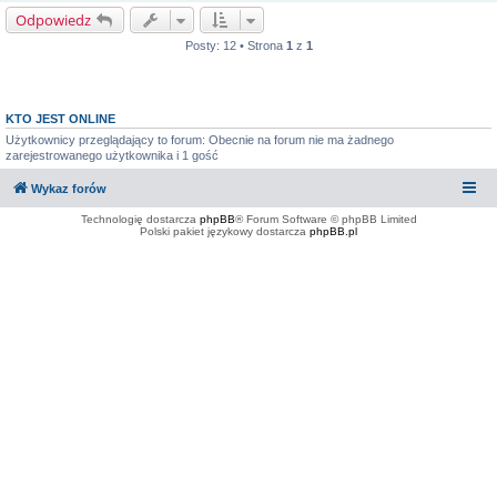
Odpowiedz
Posty: 12 • Strona
1
z
1
KTO JEST ONLINE
Użytkownicy przeglądający to forum: Obecnie na forum nie ma żadnego
zarejestrowanego użytkownika i 1 gość
Wykaz forów
Technologię dostarcza
phpBB
® Forum Software © phpBB Limited
Polski pakiet językowy dostarcza
phpBB.pl