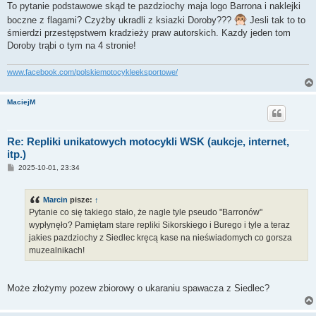
To pytanie podstawowe skąd te pazdziochy maja logo Barrona i naklejki
boczne z flagami? Czyżby ukradli z ksiazki Doroby???
Jesli tak to to
śmierdzi przestępstwem kradzieży praw autorskich. Kazdy jeden tom
Doroby trąbi o tym na 4 stronie!
www.facebook.com/polskiemotocykleeksportowe/
MaciejM
Re: Repliki unikatowych motocykli WSK (aukcje, internet,
itp.)
P
2025-10-01, 23:34
o
s
t
Marcin
pisze:
↑
Pytanie co się takiego stało, że nagle tyle pseudo "Barronów"
wypłynęło? Pamiętam stare repliki Sikorskiego i Burego i tyle a teraz
jakies pazdziochy z Siedlec kręcą kase na nieświadomych co gorsza
muzealnikach!
Może złożymy pozew zbiorowy o ukaraniu spawacza z Siedlec?