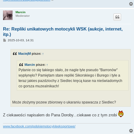
Marcin
Moderator
Re: Repliki unikatowych motocykli WSK (aukcje, internet,
itp.)
P
2025-10-03, 14:31
o
s
t
MaciejM
pisze:
↑
Marcin
pisze:
↑
Pytanie co się takiego stało, że nagle tyle pseudo "Barronów"
wypłynęło? Pamiętam stare repliki Sikorskiego i Burego i tyle a
teraz jakies pazdziochy z Siedlec kręcą kase na nieświadomych
co gorsza muzealnikach!
Może złożymy pozew zbiorowy o ukaraniu spawacza z Siedlec?
Z ciekawości napisalem do Pana Doroby...ciekawe co z tym zrobi
www.facebook.com/polskiemotocykleeksportowe/