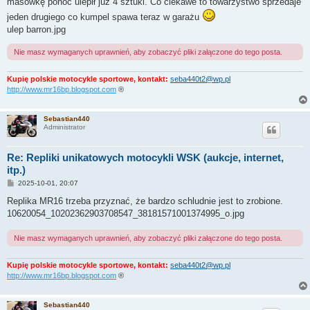
masówkę ponoć ulepił już 4 sztuki. Co ciekawe to towarzystwo sprzedaje
jeden drugiego co kumpel spawa teraz w garażu
ulep barron.jpg
Nie masz wymaganych uprawnień, aby zobaczyć pliki załączone do tego posta.
Kupię polskie motocykle sportowe, kontakt:
seba440t2@wp.pl
http://www.mr16bp.blogspot.com
®
Sebastian440
Administrator
Re: Repliki unikatowych motocykli WSK (aukcje, internet,
itp.)
P
2025-10-01, 20:07
o
s
Replika MR16 trzeba przyznać, że bardzo schludnie jest to zrobione.
t
10620054_10202362903708547_38181571001374995_o.jpg
Nie masz wymaganych uprawnień, aby zobaczyć pliki załączone do tego posta.
Kupię polskie motocykle sportowe, kontakt:
seba440t2@wp.pl
http://www.mr16bp.blogspot.com
®
Sebastian440