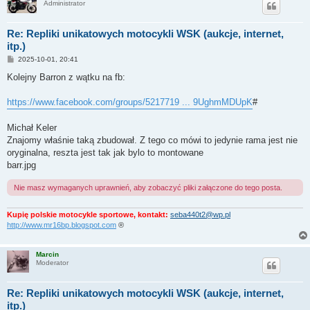
Administrator
Re: Repliki unikatowych motocykli WSK (aukcje, internet,
itp.)
P
2025-10-01, 20:41
o
s
Kolejny Barron z wątku na fb:
t
https://www.facebook.com/groups/5217719 ... 9UghmMDUpK
#
Michał Keler
Znajomy właśnie taką zbudował. Z tego co mówi to jedynie rama jest nie
oryginalna, reszta jest tak jak bylo to montowane
barr.jpg
Nie masz wymaganych uprawnień, aby zobaczyć pliki załączone do tego posta.
Kupię polskie motocykle sportowe, kontakt:
seba440t2@wp.pl
http://www.mr16bp.blogspot.com
®
Marcin
Moderator
Re: Repliki unikatowych motocykli WSK (aukcje, internet,
itp.)