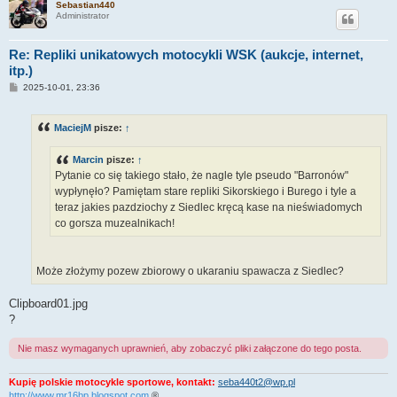
Sebastian440
Administrator
Re: Repliki unikatowych motocykli WSK (aukcje, internet,
itp.)
P
2025-10-01, 23:36
o
s
t
MaciejM
pisze:
↑
Marcin
pisze:
↑
Pytanie co się takiego stało, że nagle tyle pseudo "Barronów"
wypłynęło? Pamiętam stare repliki Sikorskiego i Burego i tyle a
teraz jakies pazdziochy z Siedlec kręcą kase na nieświadomych
co gorsza muzealnikach!
Może złożymy pozew zbiorowy o ukaraniu spawacza z Siedlec?
Clipboard01.jpg
?
Nie masz wymaganych uprawnień, aby zobaczyć pliki załączone do tego posta.
Kupię polskie motocykle sportowe, kontakt:
seba440t2@wp.pl
http://www.mr16bp.blogspot.com
®