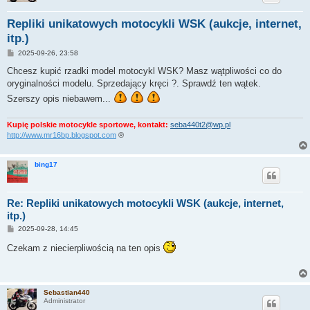
Repliki unikatowych motocykli WSK (aukcje, internet,
itp.)
P
2025-09-26, 23:58
o
s
Chcesz kupić rzadki model motocykl WSK? Masz wątpliwości co do
t
oryginalności modelu. Sprzedający kręci ?. Sprawdź ten wątek.
Szerszy opis niebawem...
Kupię polskie motocykle sportowe, kontakt:
seba440t2@wp.pl
http://www.mr16bp.blogspot.com
®
bing17
Re: Repliki unikatowych motocykli WSK (aukcje, internet,
itp.)
P
2025-09-28, 14:45
o
s
Czekam z niecierpliwością na ten opis
t
Sebastian440
Administrator