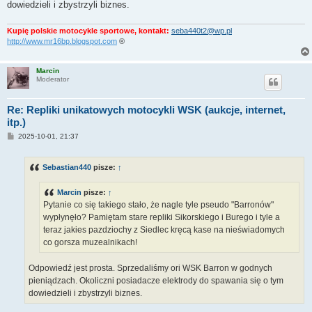
dowiedzieli i zbystrzyli biznes.
Kupię polskie motocykle sportowe, kontakt:
seba440t2@wp.pl
http://www.mr16bp.blogspot.com
®
Marcin
Moderator
Re: Repliki unikatowych motocykli WSK (aukcje, internet,
itp.)
P
2025-10-01, 21:37
o
s
t
Sebastian440
pisze:
↑
Marcin
pisze:
↑
Pytanie co się takiego stało, że nagle tyle pseudo "Barronów"
wypłynęło? Pamiętam stare repliki Sikorskiego i Burego i tyle a
teraz jakies pazdziochy z Siedlec kręcą kase na nieświadomych
co gorsza muzealnikach!
Odpowiedź jest prosta. Sprzedaliśmy ori WSK Barron w godnych
pieniądzach. Okoliczni posiadacze elektrody do spawania się o tym
dowiedzieli i zbystrzyli biznes.