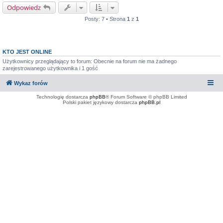
Odpowiedz
Posty: 7 • Strona
1
z
1
KTO JEST ONLINE
Użytkownicy przeglądający to forum: Obecnie na forum nie ma żadnego
zarejestrowanego użytkownika i 1 gość
Wykaz forów
Technologię dostarcza
phpBB
® Forum Software © phpBB Limited
Polski pakiet językowy dostarcza
phpBB.pl