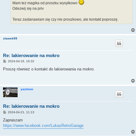
Mam też magika od proszku wysyłkowo
Odezwij się na priv
Teraz zastanawiam się czy nie proszkowo, ale kontakt poproszę.
slawek99
Re: lakierowanie na mokro
P
2024-04-16, 16:32
o
s
Proszę również o kontakt do lakierowania na mokro.
t
yazimoo
Re: lakierowanie na mokro
P
2024-04-21, 11:13
o
s
Zapraszam
t
https://www.facebook.com/LukasRetroGarage