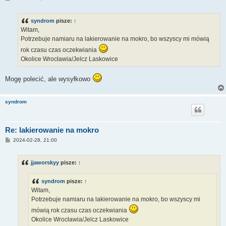
o
s
t
syndrom
pisze:
↑
Witam,
Potrzebuje namiaru na lakierowanie na mokro, bo wszyscy mi mówią
rok czasu czas oczekwiania
Okolice Wrocławia/Jelcz Laskowice
Mogę polecić, ale wysyłkowo
syndrom
Re: lakierowanie na mokro
P
2024-02-28, 21:00
o
s
t
jjaworskyy
pisze:
↑
syndrom
pisze:
↑
Witam,
Potrzebuje namiaru na lakierowanie na mokro, bo wszyscy mi
mówią rok czasu czas oczekwiania
Okolice Wrocławia/Jelcz Laskowice