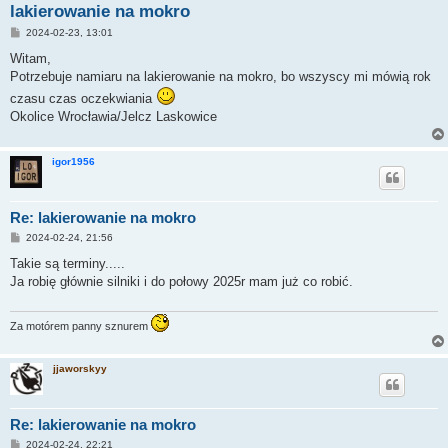
lakierowanie na mokro
P
2024-02-23, 13:01
o
s
Witam,
t
Potrzebuje namiaru na lakierowanie na mokro, bo wszyscy mi mówią rok
czasu czas oczekwiania
Okolice Wrocławia/Jelcz Laskowice
igor1956
Re: lakierowanie na mokro
P
2024-02-24, 21:56
o
s
Takie są terminy.....
t
Ja robię głównie silniki i do połowy 2025r mam już co robić.
Za motórem panny sznurem
jjaworskyy
Re: lakierowanie na mokro
P
2024-02-24, 22:21