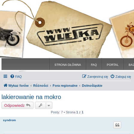
STRONA GŁÓWNA
FAQ
PORTAL
BA
FAQ
Zarejestruj się
Zaloguj się
Wykaz forów
Różności
Fora regionalne
Dolnośląskie
lakierowanie na mokro
Odpowiedz
Posty: 7 • Strona
1
z
1
syndrom