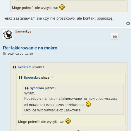
Mogę polecić, ale wysyłkowo
Teraz zastanawiam się czy nie proszkowo, ale kontakt poproszę.
jjaworskyy
Re: lakierowanie na mokro
P
2024-02-29, 13:29
o
s
t
syndrom
pisze:
↑
jjaworskyy
pisze:
↑
syndrom
pisze:
↑
Witam,
Potrzebuje namiaru na lakierowanie na mokro, bo wszyscy
mi mówią rok czasu czas oczekwiania
Okolice Wrocławia/Jelcz Laskowice
Mogę polecić, ale wysyłkowo