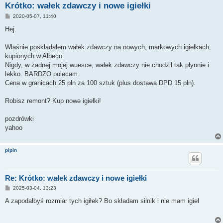
Krótko: wałek zdawczy i nowe igiełki
P
2020-05-07, 11:40
o
s
Hej.
t
Właśnie poskładałem wałek zdawczy na nowych, markowych igiełkach,
kupionych w Albeco.
Nigdy, w żadnej mojej wuesce, wałek zdawczy nie chodził tak płynnie i
lekko. BARDZO polecam.
Cena w granicach 25 pln za 100 sztuk (plus dostawa DPD 15 pln).
Robisz remont? Kup nowe igiełki!
pozdrówki
yahoo
pipin
Re: Krótko: wałek zdawczy i nowe igiełki
P
2025-03-04, 13:23
o
s
A zapodałbyś rozmiar tych igiłek? Bo składam silnik i nie mam igieł
t