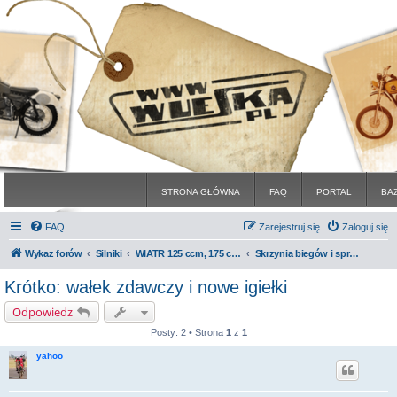
STRONA GŁÓWNA
FAQ
PORTAL
BA
FAQ
Zarejestruj się
Zaloguj się
Wykaz forów
Silniki
WIATR 125 ccm, 175 ccm, 250 ccm
Skrzynia biegów i sprzęgło
Krótko: wałek zdawczy i nowe igiełki
Odpowiedz
Posty: 2 • Strona
1
z
1
yahoo