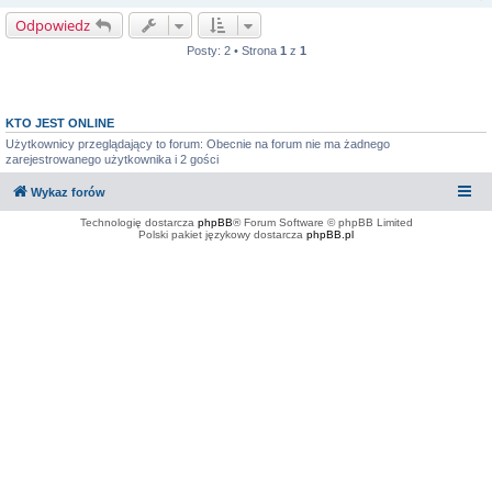
Odpowiedz
Posty: 2 • Strona
1
z
1
KTO JEST ONLINE
Użytkownicy przeglądający to forum: Obecnie na forum nie ma żadnego
zarejestrowanego użytkownika i 2 gości
Wykaz forów
Technologię dostarcza
phpBB
® Forum Software © phpBB Limited
Polski pakiet językowy dostarcza
phpBB.pl