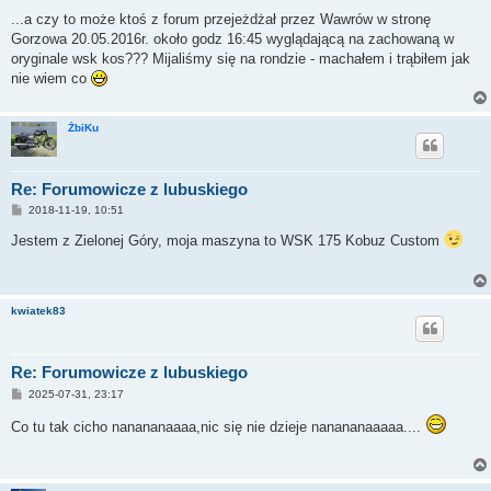
o
s
...a czy to może ktoś z forum przejeżdżał przez Wawrów w stronę
t
Gorzowa 20.05.2016r. około godz 16:45 wyglądającą na zachowaną w
oryginale wsk kos??? Mijaliśmy się na rondzie - machałem i trąbiłem jak
nie wiem co
ŻbiKu
Re: Forumowicze z lubuskiego
P
2018-11-19, 10:51
o
s
Jestem z Zielonej Góry, moja maszyna to WSK 175 Kobuz Custom
t
kwiatek83
Re: Forumowicze z lubuskiego
P
2025-07-31, 23:17
o
s
Co tu tak cicho nanananaaaa,nic się nie dzieje nanananaaaaa....
t