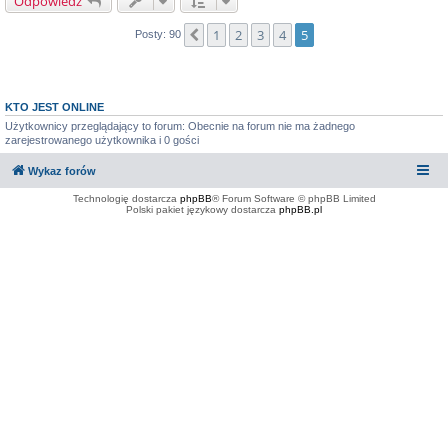
Odpowiedz
1
2
3
4
5
Poprzednia
Posty: 90
KTO JEST ONLINE
Użytkownicy przeglądający to forum: Obecnie na forum nie ma żadnego
zarejestrowanego użytkownika i 0 gości
Wykaz forów
Technologię dostarcza
phpBB
® Forum Software © phpBB Limited
Polski pakiet językowy dostarcza
phpBB.pl