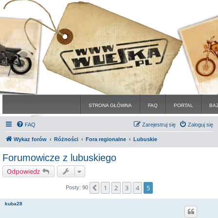
STRONA GŁÓWNA
FAQ
PORTAL
BA
FAQ
Zarejestruj się
Zaloguj się
Wykaz forów
Różności
Fora regionalne
Lubuskie
Forumowicze z lubuskiego
Odpowiedz
1
2
3
4
5
Poprzednia
Posty: 90
kuba28