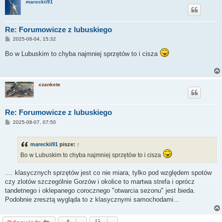
mareckii91
Re: Forumowicze z lubuskiego
P
2025-08-04, 15:32
o
s
Bo w Lubuskim to chyba najmniej sprzętów to i cisza
t
czankete
Re: Forumowicze z lubuskiego
P
2025-08-07, 07:50
o
s
t
mareckii91
pisze:
↑
Bo w Lubuskim to chyba najmniej sprzętów to i cisza
.... klasycznych sprzętów jest co nie miara, tylko pod względem spotów
czy zlotów szczególnie Gorzów i okolice to martwa strefa i oprócz
tandetnego i oklepanego corocznego "otwarcia sezonu" jest bieda.
Podobnie zresztą wygląda to z klasycznymi samochodami...