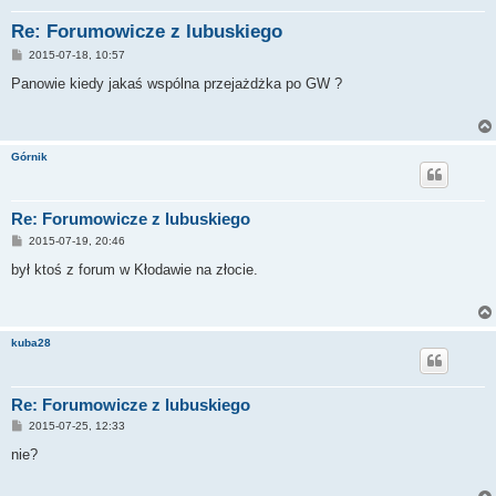
Re: Forumowicze z lubuskiego
P
2015-07-18, 10:57
o
s
Panowie kiedy jakaś wspólna przejażdżka po GW ?
t
Górnik
Re: Forumowicze z lubuskiego
P
2015-07-19, 20:46
o
s
był ktoś z forum w Kłodawie na złocie.
t
kuba28
Re: Forumowicze z lubuskiego
P
2015-07-25, 12:33
o
s
nie?
t