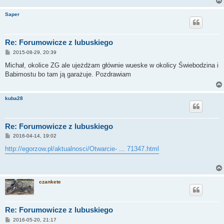
Saper
Re: Forumowicze z lubuskiego
P
2015-08-29, 20:39
o
s
Michał, okolice ZG ale ujeżdżam głównie wueske w okolicy Świebodzina i
t
Babimostu bo tam ją garażuje. Pozdrawiam
kuba28
Re: Forumowicze z lubuskiego
P
2016-04-14, 19:02
o
s
http://egorzow.pl/aktualnosci/Otwarcie- ... 71347.html
t
czankete
Re: Forumowicze z lubuskiego
P
2016-05-20, 21:17