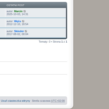
OSTATNI POST
autor:
Marcin
2025-10-03, 14:31
autor:
Wężu
2012-12-10, 18:54
autor:
Skinder
2017-08-02, 00:04
Tematy: 0 • Strona
1
z
1
Usuń ciasteczka witryny
Strefa czasowa
UTC+02:00