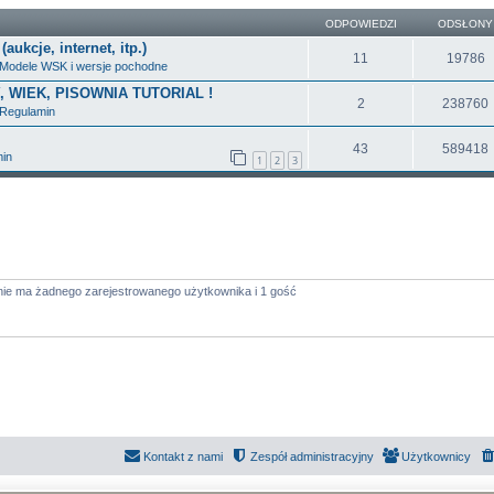
ODPOWIEDZI
ODSŁONY
ukcje, internet, itp.)
11
19786
Modele WSK i wersje pochodne
Y, WIEK, PISOWNIA TUTORIAL !
2
238760
Regulamin
43
589418
in
1
2
3
nie ma żadnego zarejestrowanego użytkownika i 1 gość
Kontakt z nami
Zespół administracyjny
Użytkownicy