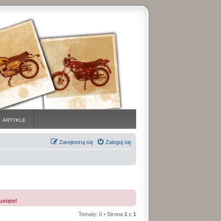
ARTYKLE
Zarejestruj się
Zaloguj się
unięte!
Tematy: 0 • Strona
1
z
1