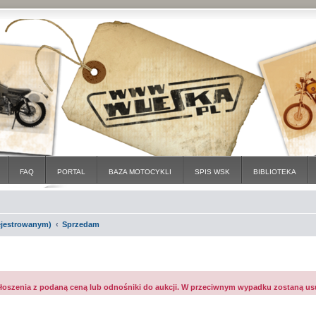
FAQ
PORTAL
BAZA MOTOCYKLI
SPIS WSK
BIBLIOTEKA
rejestrowanym)
Sprzedam
szenia z podaną ceną lub odnośniki do aukcji. W przeciwnym wypadku zostaną us