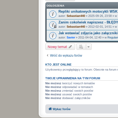
OGŁOSZENIA
Repliki unikatowych motocykli WSK (a
autor:
Sebastian440
» 2025-09-26, 23:58 » w
Zanim cokolwiek napiszesz - BŁĘD
autor:
Sebastian440
» 2012-02-01, 14:51 » w
Jak wstawiać zdjęcia jako załączniki
autor:
Savier
» 2011-04-04, 12:40 » w
Regulam
Nowy temat
Wróć do wykazu forów
KTO JEST ONLINE
Użytkownicy przeglądający to forum: Obecnie na forum 
TWOJE UPRAWNIENIA NA TYM FORUM
Nie możesz
tworzyć nowych tematów
Nie możesz
odpowiadać w tematach
Nie możesz
zmieniać swoich postów
Nie możesz
usuwać swoich postów
Nie możesz
dodawać załączników
Wykaz forów