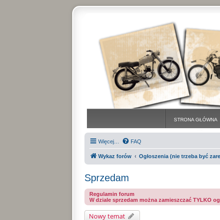
STRONA GŁÓWNA
Więcej…
FAQ
Wykaz forów
Ogłoszenia (nie trzeba być za
Sprzedam
Regulamin forum
W dziale sprzedam można zamieszczać TYLKO ogło
Nowy temat